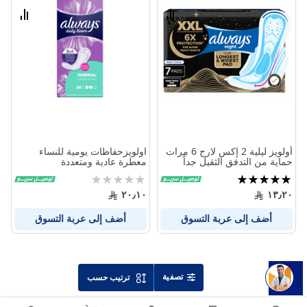
الامنيات
الامنيا
قارن
قارن
بين
بين
المنتجات
المنتج
أولويز ليلية 2 إكس لارج 6 مرات
اولويزحفاظات يومية للنساء
حماية من التدفق الثقيل جداً
معطرة عادية ومتعددة
ماكسي سميكة 7 فوط
الاستخدامات عدد 20 قطعة
تقييم:
Rating:
0%
100%
٢٠٫١٠
١٣٫٢٠
أضف إلى عربة التسوق
أضف إلى عربة التسوق
تصفية
ترتيب حسب