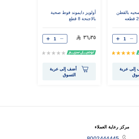
حيه بالقطن
أولويز دايموند فوط صحية
بالاجنحة 8 قطع
٣٦٫٣٥
تقييم:
Rating:
0%
100%
إلى عربة
أضف إلى عربة
سوق
التسوق
مركز رعاية العملاء
8002444445
icon-