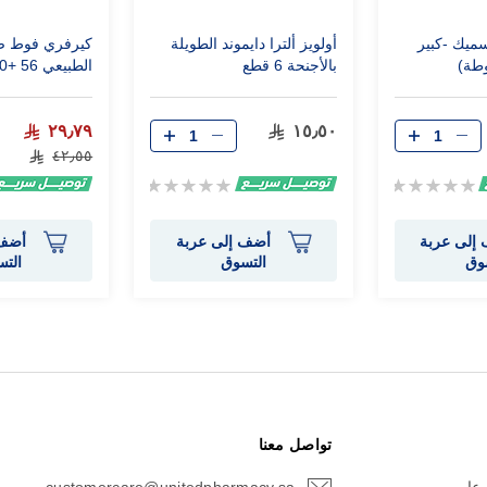
سميك -كبير
أولويز ألترا دايموند الطويلة
كيرفري فوط ص
بالأجنحة 6 قطع
الطبيعي 56 +20 قطعه
٢٩٫٧٩
١٥٫٥٠
٤٢٫٥٥
Rating:
Rating:
0%
0%
إلى عربة
أضف إلى عربة
أضف 
وق
التسوق
الت
تواصل معنا