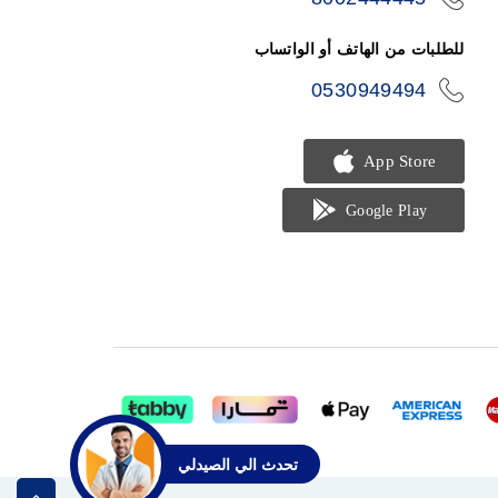
phone
للطلبات من الهاتف أو الواتساب
0530949494
icon-
phone
تحدث الي الصيدلي