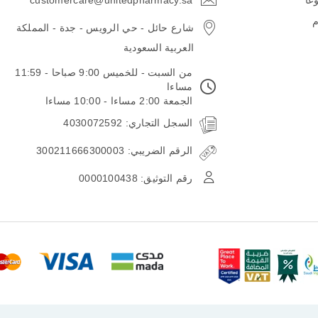
وعا
customercare@unitedpharmacy.sa
icon-
email
م
شارع حائل - حي الرويس - جدة - المملكة
العربية السعودية
من السبت - للخميس 9:00 صباحا - 11:59
مساءا
الجمعة 2:00 مساءا - 10:00 مساءا
السجل التجاري: 4030072592
الرقم الضريبي: 300211666300003
رقم التوثيق: 0000100438