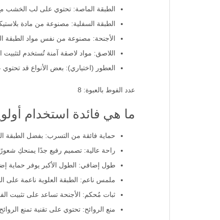
الطبقة الماصة: تحتوي على لب الخشب مع بوليمرات فائقة الامتصاص (Polymers - SAP
الطبقة السفلية: مصنوعة من مادة بلاستيكي
الأجنحة: مصنوعة من نفس مواد الطبقة ال
اللاصق: مواد لاصقة آمنة تُستخدم لتثبيت ا
العطور (اختياري): بعض الأنواع قد تحتوي 
عدد الفوط بالعبوة: 8
ما هي فائدة استخدام أولوي
حماية فائقة من التسرب: بفضل الطبقة ال
راحة عالية: تصميم رفيع جدًا يمنحكِ شعورً
طول إضافي: الطول الأكبر يوفر حماية إضافي
ملمس ناعم: الطبقة العلوية ناعمة على الب
ثبات مُحكم: الأجنحة تساعد على تثبيت ال
منع الروائح: تحتوي على تقنية تمنع الروائح