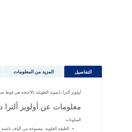
إلى
بداية
معرض
الصور
المزيد من المعلومات
التفاصيل
أولويز ألترا دايموند الطويلة بالأجنحة هي فوط صح
معلومات عن أولويز ألترا د
المكونات:
الطبقة العلوية: مصنوعة من ألياف ناعمة (