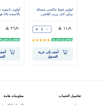
اولويز فوط ماكسي سميكة
أولويز دايموند 
سكن لاف بزيت اللافندر
بالأجنحة (24 فوطة)
الطبيعي 10 فوط لارج
٢٦٫٩٠
١١٫٩٠
تقييم:
100%
أضف إلى عربة
أضف 
التسوق
التس
تفاصيل الحساب
معلومات هامة