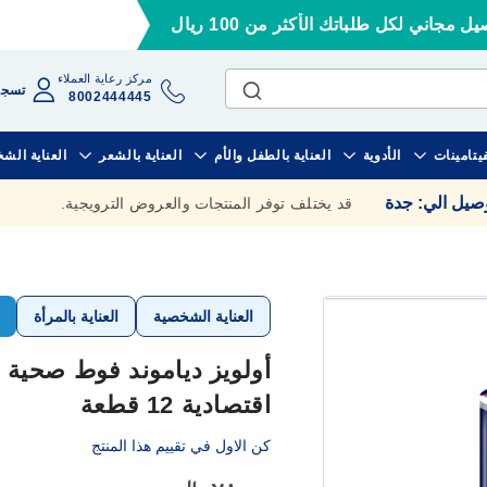
ل مجاني لكل طلباتك الأكثر من 100 ريال
مركز رعاية العملاء
تسجي
8002444445
فيتامينات
الأدوية
العناية بالطفل والأم
العناية بالشعر
العناية الش
وصيل الي
:
جدة
قد يختلف توفر المنتجات والعروض الترويجية.
أ
العناية الشخصية
العناية بالمرأة
أولويز دياموند فوط صحية 
اقتصادية 12 قطعة
كن الاول في تقييم هذا المنتج