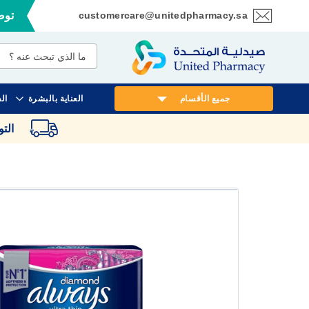
customercare@unitedpharmacy.sa
توصي
تخطي
إلى
المحتوى
جميع الأقسام
العناية بالبشرة
ال
الت
انتقل
إلى
النهاية
معرض
الصور