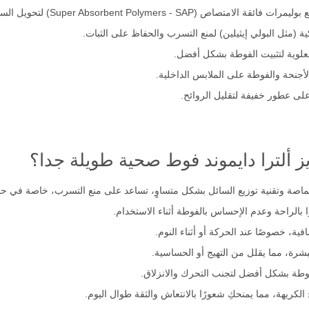
Super Absorbent ) لتحويل السائل إلى هلام ومنع التسرب.
ة (مثل البولي إيثيلين) لمنع التسرب والحفاظ على الثبات.
علوية لتثبيت الفوطة بشكل أفضل.
لأجنحة والفوطة على الملابس الداخلية.
على عطور خفيفة لتقليل الروائح.
ز ألترا دايموند فوط صحية طويلة جدا؟
ماصة وتقنية توزيع السائل بشكل متساوٍ، تساعد على منع التسرب، خاصة في حال
ا بالراحة وعدم الإحساس بالفوطة أثناء الاستخدام.
ة، خصوصًا عند الحركة أو أثناء النوم.
شرة، مما يقلل من التهيج أو الحساسية.
فوطة بشكل أفضل لتجنب التحرك والانزلاق.
 الكريهة، مما يمنحكِ شعورًا بالانتعاش والثقة طوال اليوم.