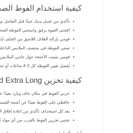
كيفية استخدام الفوط الصحية ultra من أو
تأكدي من غسل يديك جيدًا قبل التعامل مع
افتحي العبوة برفق واسحبي الفوطة الصحي
قومي بإزالة الغلاف اللاصق من الخلف ل
ضعي الفوطة في منتصف الملابس الداخلية 
قومي بتثبيت الأجنحة حول جانبي الملابس ا
يُفضل تغيير الفوطة كل 3-4 ساعات أو حسب الحاجة للحفاظ على النظافة والراحة.
كيفية تخزين Always Diamond Extra Long؟
خزني الفوط في مكان جاف وبارد بعيدًا عن
حافظي على الفوط بعيدًا عن أشعة الشمس ا
بعد كل استخدام، تأكدي من إعادة إغلاق الع
تجنبي تخزين الفوط بالقرب من أي مواد كيم