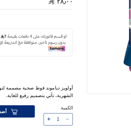
٢٨٫٠٠
أولويز دياموند فوط صحية مصممة لتوفي
الشهرية، تأتي بتصميم رفيع للغاية.
الكمية
أضف