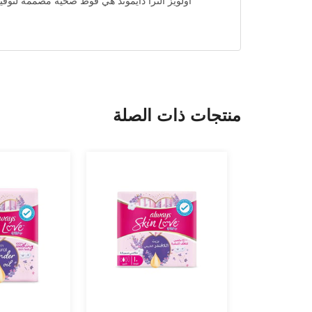
أولويز ألترا دايموند هي فوط صحية مصممة لتوفي
منتجات ذات الصلة