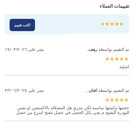
تقييمات العملاء
تقييم:
اكتب تقييم
100
100
% of
تم التقييم بواسطة
رهف.
نشر على
١٩/٠٣/٢٠٢٦
100%
اصلية
تم التقييم بواسطة
افنان .
نشر على
٢٣/٠٦/٢٠٢٥
100%
حجمها وكميتها مناسبه لكن مدري هل المشكله بالاكسجين او نفس
البودرة التفتيح م يجي بكل الخصل في خصل تتفتح اسرع من خصل