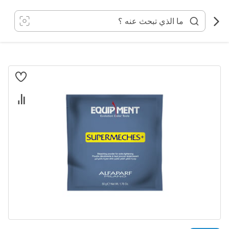
خطي
لى
لمحتوى
انتقل
إلى
النهاية
معرض
الصور