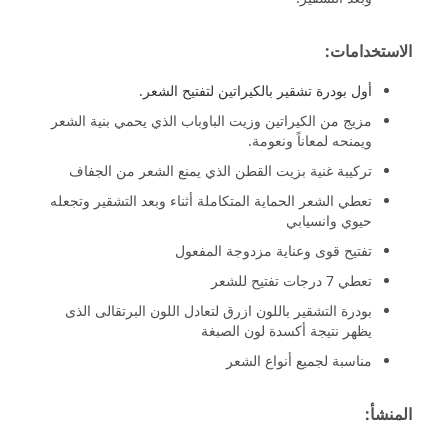
الاستخدامات:
أول بودرة تشقير بالكيراتين لتفتيح الشعر.
مزيج من الكيراتين وزيت الباوباب الذي يحمي بنية الشعر
ويمنحه لمعاناً ونعومة.
تركيبة غنية بزيت القطن الذي يمنع الشعر من الجفاف
تعطي الشعر الحماية المتكاملة أثناء وبعد التشقير وتجعله
حيوي وانسيابي
تفتيح قوى وعناية مزدوجة المفعول
تعطي 7 درجات تفتيح للشعر
بودرة التشقير باللون ازرق لتعادل اللون البرتقالى الذى
يظهر نتيجة أكسدة لون الصبغة
مناسبة لجميع أنواع الشعر
المنشأ: