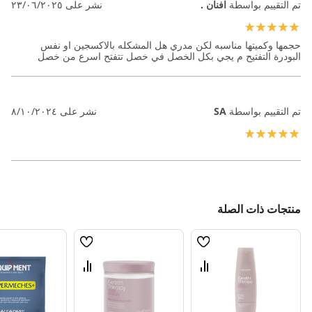
تم التقييم بواسطة
افنان .
نشر على
٢٣/٠٦/٢٠٢٥
100%
حجمها وكميتها مناسبه لكن مدري هل المشكله بالاكسجين او نفس
البودرة التفتيح م يجي بكل الخصل في خصل تتفتح اسرع من خصل
تم التقييم بواسطة
SA
نشر على
٨/١٠/٢٠٢٤
100%
منتجات ذات الصلة
قائمة
قائمة
الامنيات
الامنيات
قارن
قارن
بين
بين
المنتجات
المنتجات