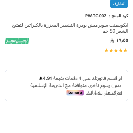
تخطي
ألفابارف
إلى
بداية
كود المنتج :
PW-TC-002
معرض
ايكويبمنت سوبرميش بودرة التشقير المعززة بالكيراتين لتفتيح
الصور
الشعر 50 جم
١٩٫٥٥
تقييم:
100
100
% of