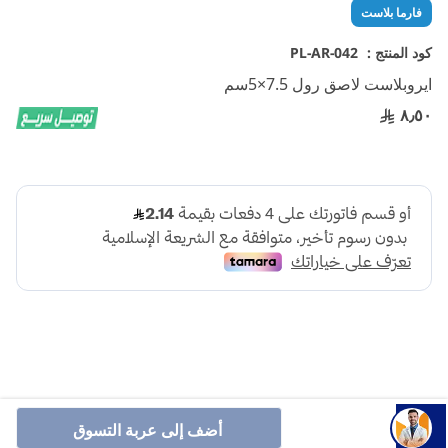
تخطي
فارما بلاست
إلى
بداية
كود المنتج :
PL-AR-042
معرض
ايروبلاست لاصق رول 7.5×5سم
الصور
٨٫٥٠
أنشرها :
أضف إلى عربة التسوق