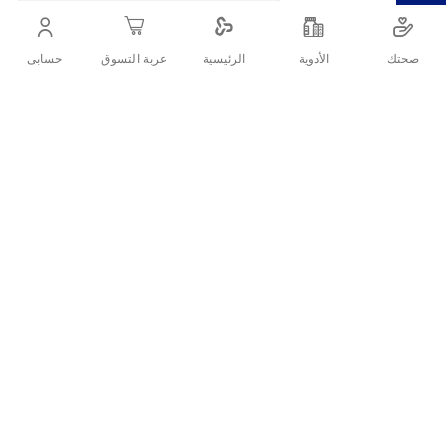
صحتك
الأدوية
حسابى
الرئيسية
عربة التسوق
التفاصيل
لاصق جراحي نافذ للهواء
تقييمات العملاء
اكتب تقييم
منتجات ذات الصلة
قائمة
قائمة
الامنيات
الامنيات
قارن
قارن