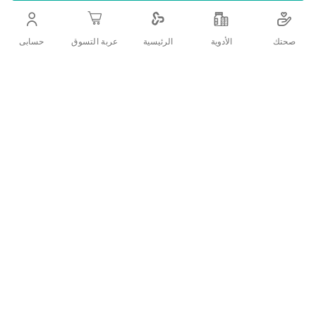
التفاصيل
صحتك
الأدوية
حسابى
الرئيسية
عربة التسوق
شرائح شمعيه لازالة الشعر والحصول على بشره ناعمه
تقييمات العملاء
اكتب تقييم
منتجات ذات الصلة
قائمة
قائمة
الامنيات
الامنيات
قارن
قارن
بين
بين
المنتجات
المنتجات