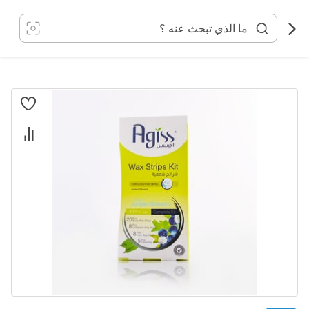
خطي
لى
لمحتوى
انتقل
إلى
النهاية
معرض
الصور