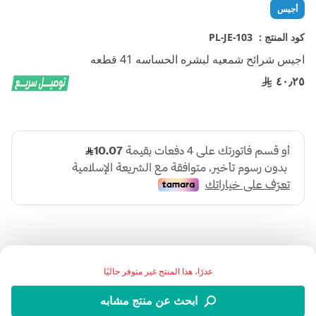
تخطي
أجيس
إلى
بداية
كود المنتج :
PL-JE-103
معرض
اجيس شرائح شمعيه لبشره الحساسه 41 قطعه
الصور
٤٠٫٢٥
عذرًا، هذا المنتج غير متوفر حاليًا
اضف الي قائمة امنياتك
ابحث عن منتج مشابه