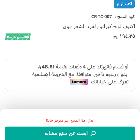
تخطي
أكتيفيلونج
إلى
بداية
كود المنتج :
CR-TC-007
معرض
اكتيف لونج كيراتين لفرد الشعر قوي
الصور
١٩٤٫٣٥
عذرًا، هذا المنتج غير متوفر حاليًا
:اسم المنتج
ابحث عن منتج مشابه