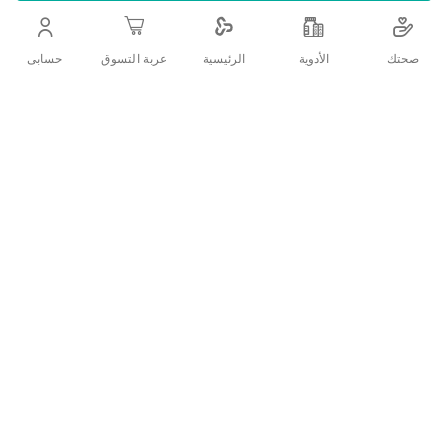
.أكتيفيلونج، مجموعة فرد الشعر المجعد، بالأرجان والكيراتين - 1
عبوة
صحتك
الأدوية
حسابى
الرئيسية
عربة التسوق
اضف الي قائمة امنياتك
التفاصيل
:الوصف
.فرد تنعيم الشعر ومعالجة التجعد والتغلب على الشعر المتطاير
.كيراتين برازيلي بخلاصة الارجان لفرد الشعر تستمر نتائجه لثلاث
شهور
تقييمات العملاء