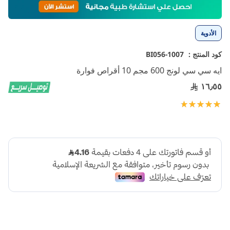
إلى
بداية
معرض
الأدوية
الصور
كود المنتج :
1007-BI056
ايه سي سي لونج 600 مجم 10 أقراص فوارة
١٦٫٥٥
تقييم:
100
100
% of