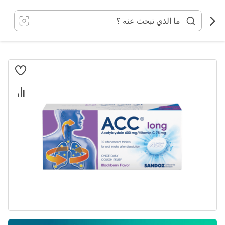
خطي
لى
لمحتوى
انتقل
إلى
النهاية
معرض
الصور
تخطي