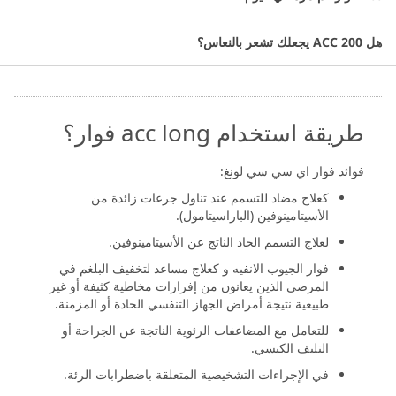
الاسم العلمي: أسيتيل سيستايين.
هل ACC 200 يجعلك تشعر بالنعاس؟
التصنيف الدوائي: علاج أمراض الجهاز التنفسي.
عدد الأقراص: 10 أقراص.
طريقة استخدام acc long فوار؟
فوائد فوار اي سي سي لونغ:
كعلاج مضاد للتسمم عند تناول جرعات زائدة من
الأسيتامينوفين (الباراسيتامول).
لعلاج التسمم الحاد الناتج عن الأسيتامينوفين.
فوار الجيوب الانفيه و كعلاج مساعد لتخفيف البلغم في
المرضى الذين يعانون من إفرازات مخاطية كثيفة أو غير
طبيعية نتيجة أمراض الجهاز التنفسي الحادة أو المزمنة.
للتعامل مع المضاعفات الرئوية الناتجة عن الجراحة أو
التليف الكيسي.
في الإجراءات التشخيصية المتعلقة باضطرابات الرئة.