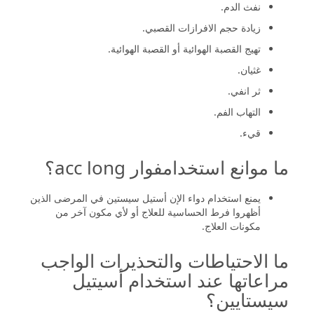
نفث الدم.
زيادة حجم الافرازات القصبي.
تهيج القصبة الهوائية أو القصبة الهوائية.
غثيان.
ثر انفي.
التهاب الفم.
قيء.
ما موانع استخدامفوار acc long؟
يمنع استخدام دواء الإن أستيل سيستين في المرضى الذين
أظهروا فرط الحساسية للعلاج أو لأي مكون آخر من
مكونات العلاج.
ما الاحتياطات والتحذيرات الواجب
مراعاتها عند استخدام أسيتيل
سيستايين؟