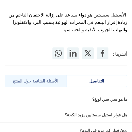
الأسيتيل سيستين هو دواء يساعد على إزالة الاحتقان الناجم من
زيادة إفراز البلغم فى الممرات الهوائية بسبب البرد والانفلونزا
والتهاب الجيوب الأنفية والحساسية.
أنشرها :
التفاصيل
الأسئلة الشائعة حول المنتج
يُستخدم أسيتيل سيستئين لعلاج أمراض الجهاز التنفسي التي تشمل
ما هو سي سي لونغ؟
التهاب الشعب الهوائية (التهاب بطانة الشعب الهوائية)، وانتفاخ
الرئة، والتليف الكيسي، وتوسع القصبات (حالة مزمنة تتسم باتساع
هل فوار استيل سستايين يزيد الكحة؟
ممرات الهواء).
معلومات عن إيه سي سي لونج؟
Acc فوار كم مره في اليوم؟