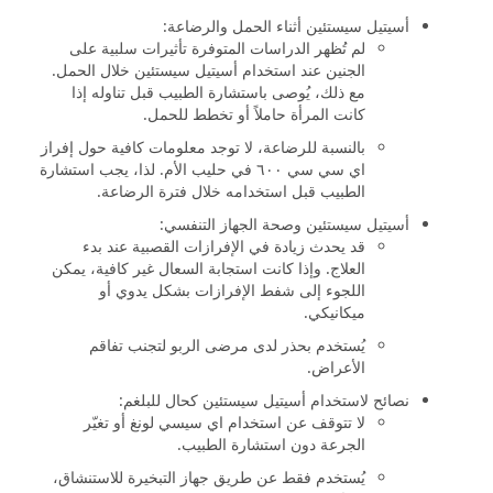
أسيتيل سيستئين أثناء الحمل والرضاعة:
لم تُظهر الدراسات المتوفرة تأثيرات سلبية على
الجنين عند استخدام أسيتيل سيستئين خلال الحمل.
مع ذلك، يُوصى باستشارة الطبيب قبل تناوله إذا
كانت المرأة حاملاً أو تخطط للحمل.
بالنسبة للرضاعة، لا توجد معلومات كافية حول إفراز
اي سي سي ٦٠٠ في حليب الأم. لذا، يجب استشارة
الطبيب قبل استخدامه خلال فترة الرضاعة.
أسيتيل سيستئين وصحة الجهاز التنفسي:
قد يحدث زيادة في الإفرازات القصبية عند بدء
العلاج. وإذا كانت استجابة السعال غير كافية، يمكن
اللجوء إلى شفط الإفرازات بشكل يدوي أو
ميكانيكي.
يُستخدم بحذر لدى مرضى الربو لتجنب تفاقم
الأعراض.
نصائح لاستخدام أسيتيل سيستئين كحال للبلغم:
لا تتوقف عن استخدام اي سيسي لونغ أو تغيّر
الجرعة دون استشارة الطبيب.
يُستخدم فقط عن طريق جهاز التبخيرة للاستنشاق،