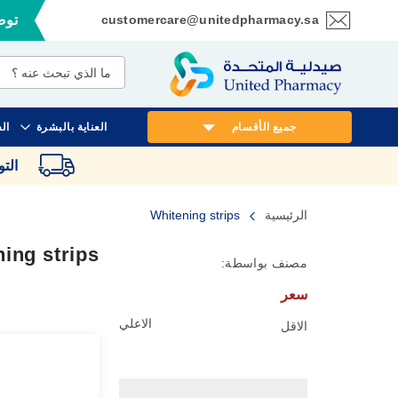
customercare@unitedpharmacy.sa
توصي
تخطي
إلى
المحتوى
جميع الأقسام
العناية بالبشرة
ال
الت
الرئيسية
Whitening strips
ing strips
مصنف بواسطة:
سعر
الاعلي
الاقل