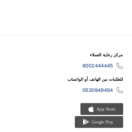
مركز رعاية العملاء
8002444445
icon-
phone
للطلبات من الهاتف أو الواتساب
0530949494
icon-
phone