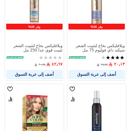
المنتجات
المنتج
وفر 30%
وفر 30%
ويلافليكس بخاخ لتثبيت الشعر
ويلافليكس بخاخ لتثبيت الشعر
سيكند داي فوليوم 75 مل
تثبيت قوي جدا 250 مل
تقييم:
Rating:
0%
80%
٤٢٫٦٧
٢٠٫١٣
٦٠٫٩٥
٢٨٫٧٥
أضف إلى عربة التسوق
أضف إلى عربة التسوق
قائمة
قائمة
الامنيات
الامنيا
قارن
قارن
بين
بين
المنتجات
المنتج