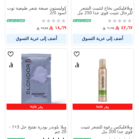
ويلافليكس بخاخ لتثبيت الشعر
كوليستون صبغة شعر طبيعية توت
للرجال تثبيت قوي جدا 250 مل
أسود 2/0
Rating:
Rating:
0%
0%
١٨٫٦٩
٤٢٫٦٧
٢٨٫٧٥
٦٠٫٩٥
أضف إلى عربة التسوق
أضف إلى عربة التسوق
قائمة
قائمة
الامنيات
الامنيا
قارن
قارن
بين
بين
المنتجات
المنتج
وفر 30%
وفر 20%
ويلافليكس رغوة للشعر تثبيت
ويلا بلوندر بودرة تفتيح جل 3+1 -
قوي جدا 200 مل
20 جم
Rating:
تقييم: