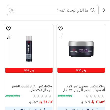
خطي
لى
لمحتوى
قائمة
قائمة
الامنيات
الامنيا
قارن
قارن
بين
بين
المنتجات
المنتج
وفر 30%
وفر 30%
ويلافليكس معجون غير لامع
ويلافليكس بخاخ لتثبيت الشعر
لتصفيف الشعر للرجال 75 مل
للرجال 250 مل
Rating:
Rating:
0%
0%
٣٤٫٦٢
٢٦٫٥٧
٤٩٫٤٥
٣٧٫٩٥