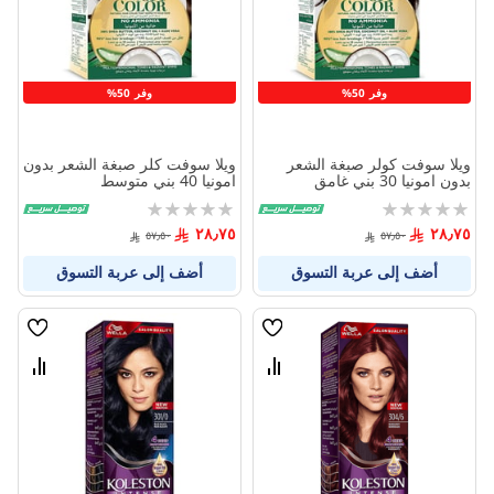
وفر 50%
وفر 50%
ويلا سوفت كولر صبغة الشعر
ويلا سوفت كلر صبغة الشعر بدون
بدون امونيا 30 بني غامق
امونيا 40 بني متوسط
Rating:
Rating:
0%
0%
٢٨٫٧٥
٢٨٫٧٥
٥٧٫٥٠
٥٧٫٥٠
أضف إلى عربة التسوق
أضف إلى عربة التسوق
قائمة
قائمة
الامنيات
الامنيا
قارن
قارن
بين
بين
المنتجات
المنتج