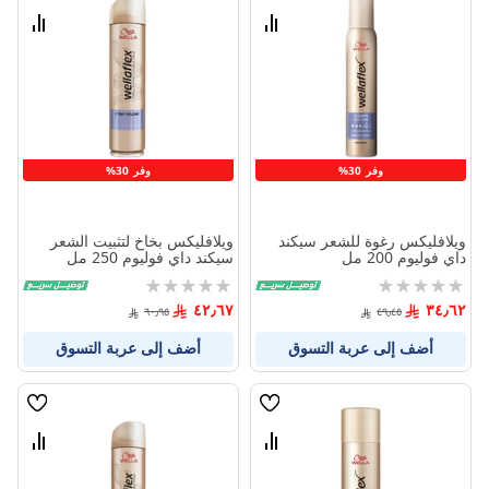
الامنيات
الامنيا
قارن
قارن
بين
بين
المنتجات
المنتج
وفر 30%
وفر 30%
ويلافليكس رغوة للشعر سيكند
ويلافليكس بخاخ لتثبيت الشعر
داي فوليوم 200 مل
سيكند داي فوليوم 250 مل
Rating:
Rating:
0%
0%
٤٢٫٦٧
٣٤٫٦٢
٦٠٫٩٥
٤٩٫٤٥
أضف إلى عربة التسوق
أضف إلى عربة التسوق
قائمة
قائمة
الامنيات
الامنيا
قارن
قارن
بين
بين