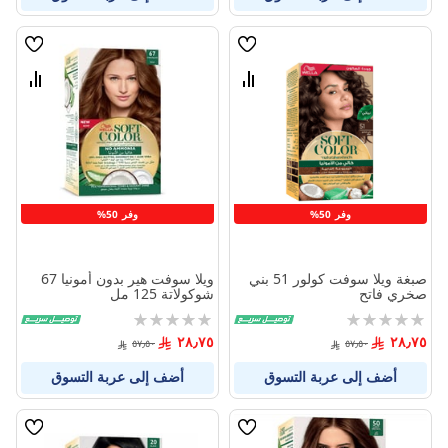
قائمة
قائمة
الامنيات
الامنيا
قارن
قارن
بين
بين
المنتجات
المنتج
وفر 50%
وفر 50%
صبغة ويلا سوفت كولور 51 بني
ويلا سوفت هير بدون أمونيا 67
صخري فاتح
شوكولاتة 125 مل
Rating:
Rating:
0%
0%
٢٨٫٧٥
٢٨٫٧٥
٥٧٫٥٠
٥٧٫٥٠
أضف إلى عربة التسوق
أضف إلى عربة التسوق
قائمة
قائمة