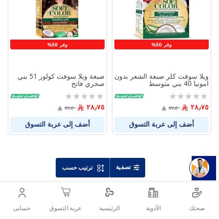
المنتجات
المنتج
وفر 50%
وفر 50%
ويلا سوفت كلر صبغة الشعر بدون
صبغة ويلا سوفت كولور 51 بني
امونيا 40 بني متوسط
صخري فاتح
Rating:
Rating:
0%
0%
٢٨٫٧٥
٢٨٫٧٥
٥٧٫٥٠
٥٧٫٥٠
أضف إلى عربة التسوق
أضف إلى عربة التسوق
تصفية
ترتيب حسب
صحتك
الأدوية
حسابى
الرئيسية
عربة التسوق