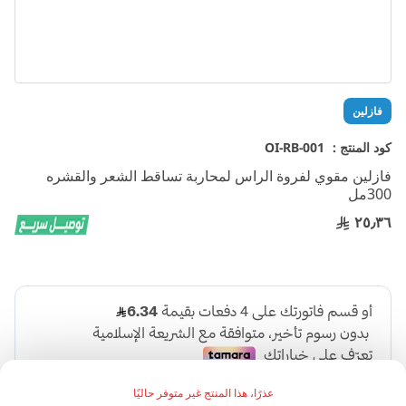
تخطي
فازلين
إلى
بداية
كود المنتج :
OI-RB-001
معرض
فازلين مقوي لفروة الراس لمحاربة تساقط الشعر والقشره
الصور
300مل
٢٥٫٣٦
عذرًا، هذا المنتج غير متوفر حاليًا