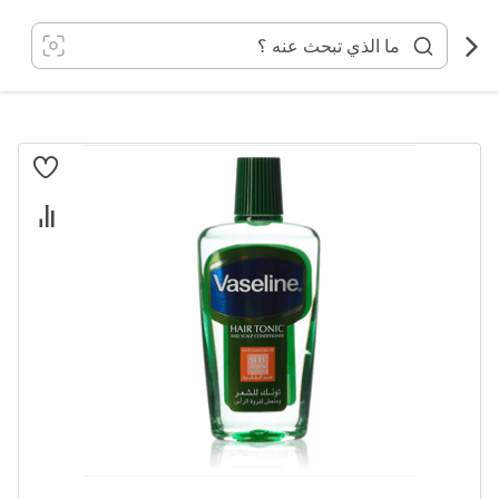
خطي
لى
لمحتوى
انتقل
إلى
النهاية
معرض
الصور