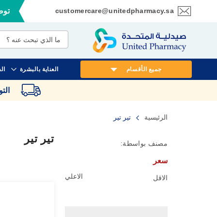
customercare@unitedpharmacy.sa
توصي
تخطي
إلى
المحتوى
جميع الأقسام
العناية بالبشرة
ال
الت
الرئيسية
تير تير
تير تير
مصنف بواسطة:
سعر
الاعلي
الاقل