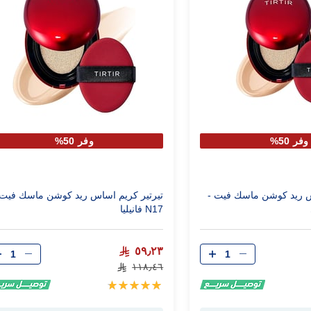
وفر 50%
وفر 50%
س ريد كوشن ماسك فيت -
تيرتير كريم اساس ريد كوشن ماسك فيت 
N17 فانيليا
الكمية
الكمية
٥٩٫٢٣
١١٨٫٤٦
تقييم:
100%