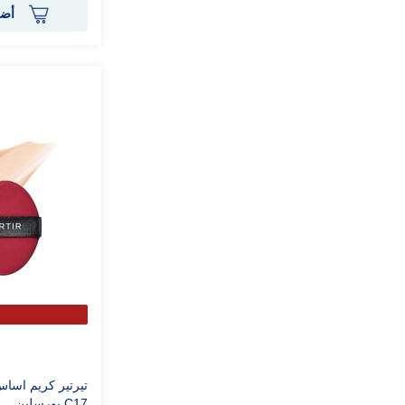
أضف
تيرتير كريم اسا
C17 بورسلين