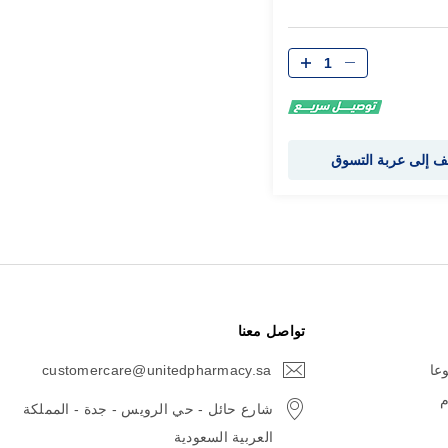
الكمية
 إلى عربة التسوق
تواصل معنا
وعا
customercare@unitedpharmacy.sa
icon-
email
م
شارع حائل - حي الرويس - جدة - المملكة
العربية السعودية