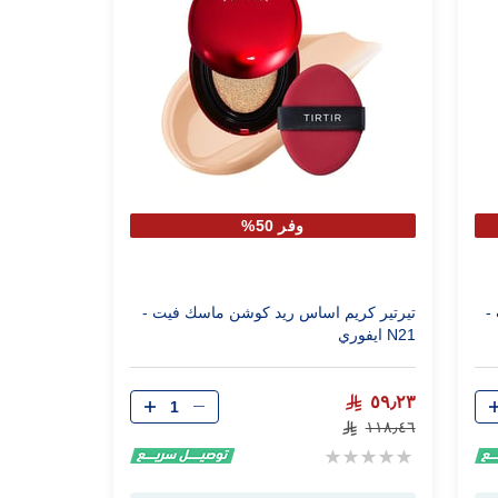
وفر 50%
-
تيرتير كريم اساس ريد كوشن ماسك فيت -
N21 ايفوري
الكمية
٥٩٫٢٣
١١٨٫٤٦
Rating:
0%