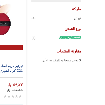
ماركة
قطع
تيرتير
4
نوع الشحن
قطع
4
مقارنة المنتجات
لا يوجد منتجات للمقارنة الآن.
تيرتير كريم اسا
C21 كول ايفوري
٥٩٫٢٣
١١٨٫٤٦
Rating:
0%