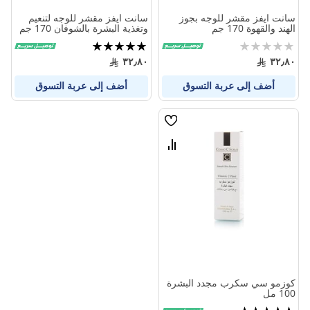
سانت ايفز مقشر للوجه بجوز
سانت ايفز مقشر للوجه لتنعيم
الهند والقهوة 170 جم
وتغذية البشرة بالشوفان 170 جم
Rating:
تقييم:
100%
0%
٣٢٫٨٠
٣٢٫٨٠
أضف إلى عربة التسوق
أضف إلى عربة التسوق
قائمة
الامنيات
قارن
بين
المنتجات
كوزمو سي سكرب مجدد البشرة
100 مل
تقييم: