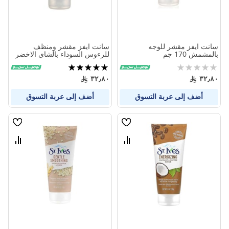
سانت ايفز مقشر للوجه
سانت ايفز مقشر ومنظف
بالمشمش 170 جم
للرءوس السوداء بالشاي الاخضر
170 جم
Rating:
تقييم:
100%
0%
٣٢٫٨٠
٣٢٫٨٠
أضف إلى عربة التسوق
أضف إلى عربة التسوق
قائمة
قائمة
الامنيات
الامنيا
قارن
قارن
بين
بين
المنتجات
المنتج