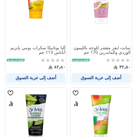
المنتجات
المنتج
سانت ايفز مقشر للوجه بالليمون
ألبا بوتانيكا سكراب يومي بإنزيم
الوردي والماندرين 170 جم
أناناس 113 جم
Rating:
Rating:
0%
0%
٨٢٫٨٠
٣٢٫٨٠
أضف إلى عربة التسوق
أضف إلى عربة التسوق
قائمة
قائمة
الامنيات
الامنيا
قارن
قارن
بين
بين
المنتجات
المنتج