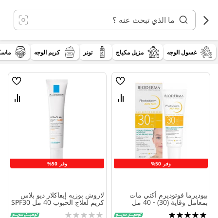
خطي
لى
لمحتوى
غسول الوجه
مزيل مكياج
تونر
كريم الوجه
ماسك
قائمة
قائمة
الامنيات
الامنيا
قارن
قارن
بين
بين
المنتجات
المنتج
وفر 50%
وفر 50%
بيوديرما فوتوديرم أكني مات
لاروش بوزيه إيفاكلار ديو بلاس
بمعامل وقاية (30) - 40 مل
كريم لعلاج الحبوب 40 مل SPF30
تقييم:
Rating: