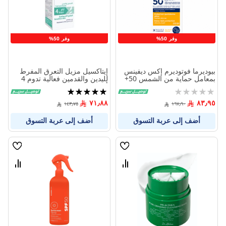
وفر 50%
وفر 50%
بيوديرما فوتوديرم إكس ديفينس
إيتاكسيل مزيل التعرق المفرط
بمعامل حماية من الشمس 50+
لليدين والقدمين فعالية تدوم 4
درجة 1 - 40 مل
أيام للبشرة الحساسة 100 مل
Rating:
تقييم:
100%
0%
٧١٫٨٨
٨٣٫٩٥
١٤٣٫٧٥
١٦٧٫٩٠
أضف إلى عربة التسوق
أضف إلى عربة التسوق
قائمة
قائمة
الامنيات
الامنيا
قارن
قارن
بين
بين
المنتجات
المنتج