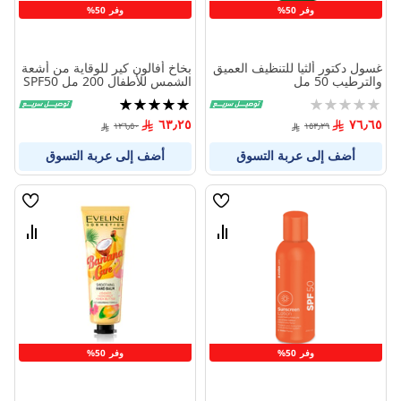
وفر 50%
وفر 50%
غسول دكتور ألثيا للتنظيف العميق
بخاخ أفالون كير للوقاية من أشعة
والترطيب 50 مل
الشمس للأطفال 200 مل SPF50
Rating:
تقييم:
100%
0%
٦٣٫٢٥
٧٦٫٦٥
١٢٦٫٥٠
١٥٣٫٢٩
أضف إلى عربة التسوق
أضف إلى عربة التسوق
قائمة
قائمة
الامنيات
الامنيا
قارن
قارن
بين
بين
المنتجات
المنتج
وفر 50%
وفر 50%