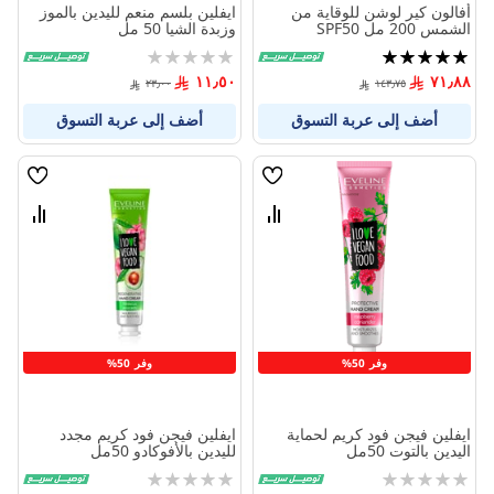
أفالون كير لوشن للوقاية من
ايفلين بلسم منعم لليدين بالموز
الشمس 200 مل SPF50
وزبدة الشيا 50 مل
تقييم:
Rating:
0%
100%
١١٫٥٠
٧١٫٨٨
٢٣٫٠٠
١٤٣٫٧٥
أضف إلى عربة التسوق
أضف إلى عربة التسوق
قائمة
قائمة
الامنيات
الامنيا
قارن
قارن
بين
بين
المنتجات
المنتج
وفر 50%
وفر 50%
ايفلين فيجن فود كريم لحماية
ايفلين فيجن فود كريم مجدد
اليدين بالتوت 50مل
لليدين بالأفوكادو 50مل
Rating:
Rating: