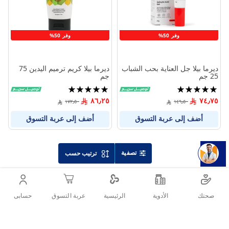
وفر 50%
وفر 50%
ديرما بيلا جل العناية بحب الشباب
ديرما بيلا كريم ترميم اليدين 75
25 جم
جم
تقييم:
تقييم:
100%
100%
٨٦٫٢٥
٧٤٫٧٥
١٧٢٫٥٠
١٤٩٫٥٠
أضف إلى عربة التسوق
أضف إلى عربة التسوق
تصفية
ترتيب حسب
صحتك
الأدوية
حسابى
الرئيسية
عربة التسوق