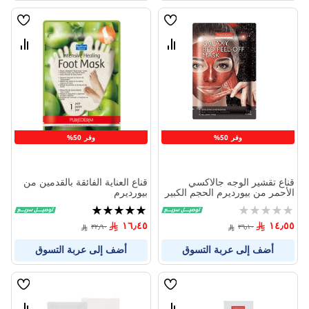
قائمة
قائمة
الامنيات
الامنيا
قارن
قارن
بين
بين
المنتجات
المنتج
وفر 50%
وفر 50%
قناع تقشير الوجه جالاكسي
قناع العناية الفائقة بالقدمين من
الأحمر من بيورديرم الحجم الكبير
بيورديرم
30 جم
Rating:
تقييم:
100%
0%
١٦٫٤٥
١٤٫٥٥
٣٢٫٩٠
٢٩٫١٠
أضف إلى عربة التسوق
أضف إلى عربة التسوق
قائمة
قائمة
الامنيات
الامنيا