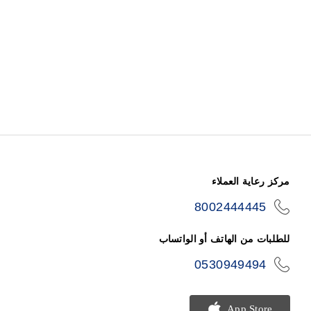
مركز رعاية العملاء
8002444445
icon-
phone
للطلبات من الهاتف أو الواتساب
0530949494
icon-
phone