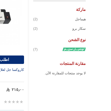
ماركة
قطع
هيماجل
2
قطع
سكار برو
2
نوع الشحن
قطع
7
اطلب 
مقارنة المنتجات
كاروكسا جل لعلاج
لا يوجد منتجات للمقارنة الآن.
٢١٥٫٠٠
Rating:
0%