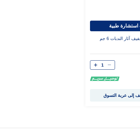
استشارة طبية
 آثار الندبات 6 جم
الكمية
 إلى عربة التسوق