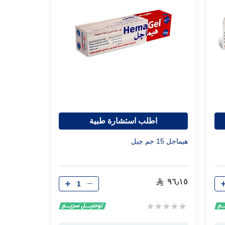
اطلب استشارة طبية
هيماجل 15 جم چيل
الكمية
٩٦٫١٥
Rating:
0%