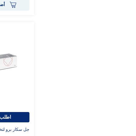
أضف
اطلب 
جل سكار برو لتخفيف 