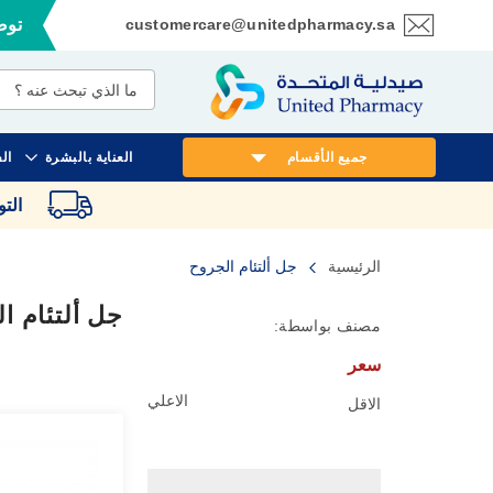
customercare@unitedpharmacy.sa
توصي
تخطي
إلى
المحتوى
جميع الأقسام
العناية بالبشرة
ال
الت
الرئيسية
جل ألتئام الجروح
جل ألتئام ا
مصنف بواسطة:
سعر
الاعلي
الاقل