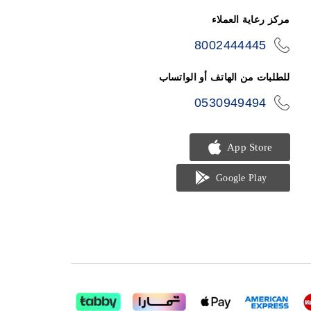
مركز رعاية العملاء
8002444445
icon-
phone
للطلبات من الهاتف أو الواتساب
0530949494
icon-
phone