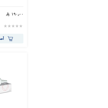
١٩٠٫٠٠
Rating:
0%
أضف