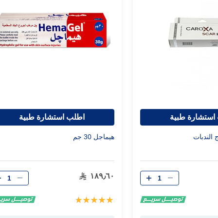
استشارة طبية
اطلب استشارة طبية
 الندبات
هيماجل 30 جم
الكمية
الكمية
١٨٩٫٦٠
تقييم:
100%