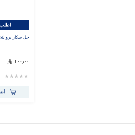
اطلب 
جل سكار برو لتخفيف
١٠٠٫٠٠
Rating:
0%
أضف