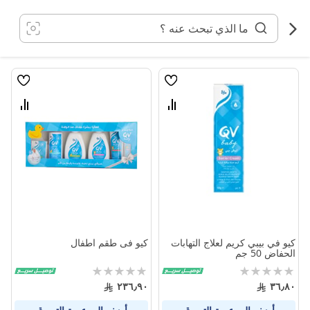
خطي
لى
لمحتوى
قائمة
قائمة
الامنيات
الامنيا
قارن
قارن
بين
بين
المنتجات
المنتج
كيو في بيبي كريم لعلاج التهابات
كيو فى طقم اطفال
الحفاض 50 جم
Rating:
Rating:
0%
0%
٢٣٦٫٩٠
٣٦٫٨٠