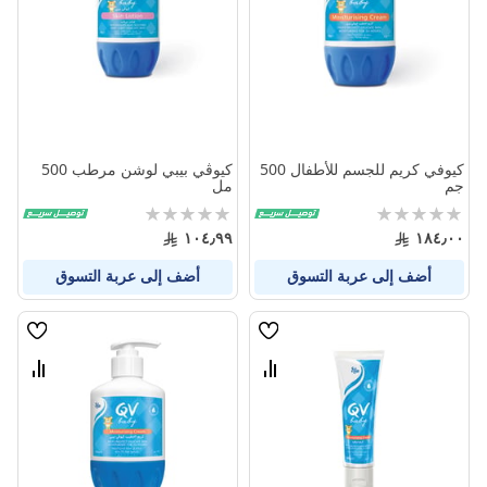
المنتجات
المنتج
كيوفي كريم للجسم للأطفال 500
كيوڤي بيبي لوشن مرطب 500
جم
مل
Rating:
Rating:
0%
0%
١٠٤٫٩٩
١٨٤٫٠٠
أضف إلى عربة التسوق
أضف إلى عربة التسوق
قائمة
قائمة
الامنيات
الامنيا
قارن
قارن
بين
بين
المنتجات
المنتج