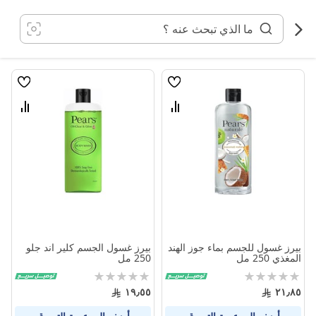
خطي
لى
لمحتوى
قائمة
قائمة
الامنيات
الامنيا
قارن
قارن
بين
بين
المنتجات
المنتج
بيرز غسول للجسم بماء جوز الهند
بيرز غسول الجسم كلير اند جلو
المغذي 250 مل
250 مل
Rating:
Rating:
0%
0%
١٩٫٥٥
٢١٫٨٥