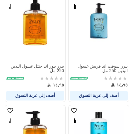
الامنيات
الامنيا
قارن
قارن
بين
بين
المنتجات
المنتج
بيرز سوفت آند فريش غسول
بيرز بيور آند جنتل غسول اليدين
اليدين 250 مل
250 مل
Rating:
Rating:
0%
0%
١٤٫٩٥
١٤٫٩٥
أضف إلى عربة التسوق
أضف إلى عربة التسوق
قائمة
قائمة
الامنيات
الامنيا
قارن
قارن
بين
بين