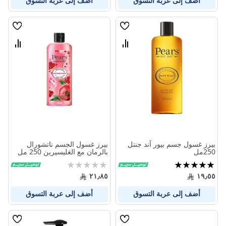
أضف إلى عربة التسوق
أضف إلى عربة التسوق
قائمة
قائمة
الامنيات
الامنيا
قارن
قارن
بين
بين
المنتجات
المنتج
بيرز غسول جسم بيور آند جنتل
بيرز غسول الجسم ناتشورال
250مل
بالرمان مع الغليسيرين 250 مل
تقييم:
Rating:
0%
100%
٢١٫٨٥
١٩٫٥٥
أضف إلى عربة التسوق
أضف إلى عربة التسوق
قائمة
قائمة