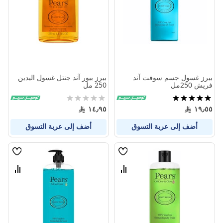
المنتجات
المنتج
بيرز غسول جسم سوفت آند
بيرز بيور آند جنتل غسول اليدين
فريش 250مل
250 مل
تقييم:
Rating:
0%
100%
١٤٫٩٥
١٩٫٥٥
أضف إلى عربة التسوق
أضف إلى عربة التسوق
قائمة
قائمة
الامنيات
الامنيا
قارن
قارن
بين
بين
المنتجات
المنتج