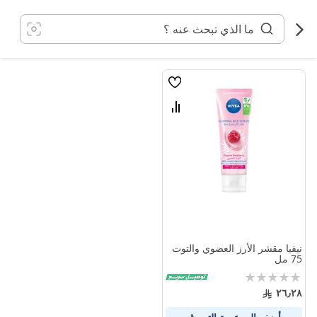
خطي
لى
لمحتوى
قائمة
الامنيات
قارن
بين
المنتجات
نيفيا مقشر الأرز العضوي والتوت
75 مل
Rating:
0%
٢٦٫٢٨