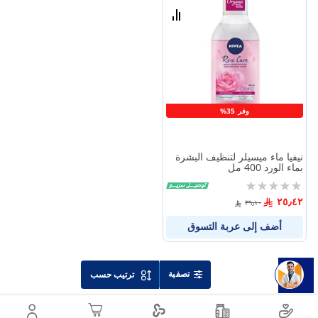
الامنيات
قارن
بين
المنتجات
وفر 35%
نيفيا ماء ميسيلر لتنظيف البشرة
بماء الورد 400 مل
Rating:
0%
٢٥٫٤٢
٣٩٫١٠
أضف إلى عربة التسوق
تصفية
ترتيب حسب