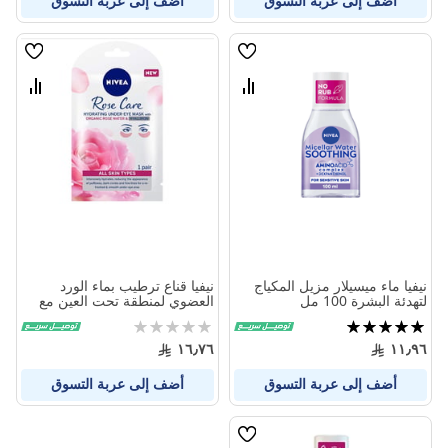
أضف إلى عربة التسوق
أضف إلى عربة التسوق
قائمة
قائمة
الامنيات
الامنيا
قارن
قارن
بين
بين
المنتجات
المنتج
نيفيا ماء ميسيلار مزيل المكياج
نيفيا قناع ترطيب بماء الورد
لتهدئة البشرة 100 مل
العضوي لمنطقة تحت العين مع
هيالورون لجميع انواع البشرة
تقييم:
Rating:
0%
100%
١٦٫٧٦
١١٫٩٦
أضف إلى عربة التسوق
أضف إلى عربة التسوق
قائمة