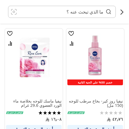
خطي
لى
لمحتوى
قائمة
قائمة
الامنيات
الامنيا
قارن
قارن
بين
بين
المنتجات
المنتج
خصم 50% علي الحبة الثانية
نيفيا روز كير- بخاخ مرطب للوجه
نيفيا ماسك للوجه بخلاصة ماء
(150 مل)
الورد العضوي 29.6 غرام
Rating:
تقييم:
100%
0%
١٦٫٠٨
٤٢٫٧٦