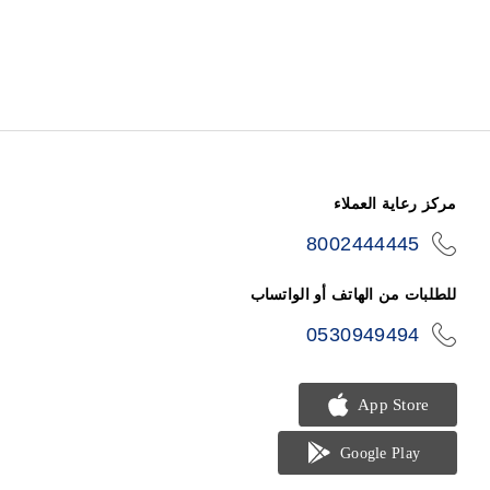
مركز رعاية العملاء
8002444445
icon-
phone
للطلبات من الهاتف أو الواتساب
0530949494
icon-
phone