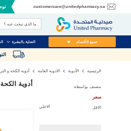
customercare@unitedpharmacy.sa
توصي
تخطي
إلى
المحتوى
جميع الأقسام
العناية بالبشرة
ال
الت
الرئيسية
الأدوية
الادوية العامة
أدوية الكحة و البر
أدوية الكحة
مصنف بواسطة:
سعر
الاعلي
الاقل