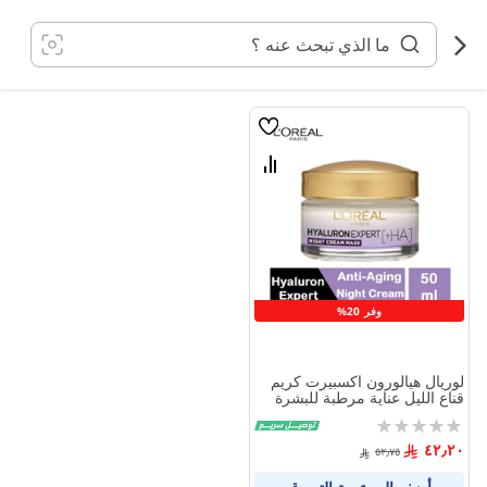
خطي
لى
لمحتوى
قائمة
الامنيات
قارن
بين
المنتجات
وفر 20%
لوريال هيالورون اكسبيرت كريم
قناع الليل عناية مرطبة للبشرة
50 مل
Rating:
0%
٤٢٫٢٠
٥٢٫٧٥