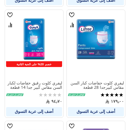
أضف إلى عربة التسوق
أضف إلى عربة التسوق
قائمة
قائمة
الامنيات
الامنيا
قارن
قارن
بين
بين
المنتجات
المنتج
خصم 20% على الحبة الثانية
ليفري كلوت حفاضات كبار السن
ليفري كلوت رقيق حفاضات لكبار
مقاس كبيرجدا 28 قطعة
السن مقاس كبير جدا 14 قطعة
تقييم:
Rating:
0%
100%
٩٤٫٧٠
١٧٩٫٠٠
أضف إلى عربة التسوق
أضف إلى عربة التسوق
قائمة
قائمة