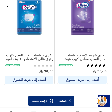
الامنيات
الامنيا
قارن
قارن
بين
بين
المنتجات
المنتج
ليفري شريط لاصق حفاضات
ليفري حفاضات لكبار السن كلوت
لكبار السن، مقاس كبير، عبوة
رقيق عالي الامتصاص عبوة جامبو
جامبو (24) قطعة
- 18 قطعة
تقييم:
Rating:
0%
100%
٩٥٫٦٥
٩٥٫٦٥
أضف إلى عربة التسوق
أضف إلى عربة التسوق
تصفية
ترتيب حسب