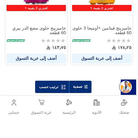
اشتري 2 بقيمة 1
اشتري 2 بقيمة 1
جاميزينج فيتامين +أوميجا 3 حلوى
جاميزينج حلوى مضغ الدر بيري
60 قطعه
60 قطعه
Rating:
Rating:
0%
0%
١٤٣٫٧٥
١٧٨٫٢٥
أضف إلى عربة التسوق
أضف إلى عربة التسوق
تصفية
ترتيب حسب
صحتك
الأدوية
حسابى
الرئيسية
عربة التسوق