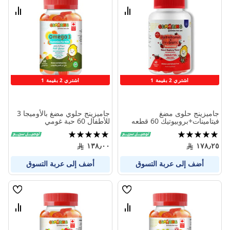
الامنيات
الامنيا
قارن
قارن
بين
بين
المنتجات
المنتج
اشتري 2 بقيمة 1
اشتري 2 بقيمة 1
جاميزينج حلوى مضغ
جاميزينج حلوي مضغ بالأوميجا 3
فيتامينات+بروبيوتيك 60 قطعه
للأطفال 60 حبة غومي
تقييم:
تقييم:
100%
100%
١٣٨٫٠٠
١٧٨٫٢٥
أضف إلى عربة التسوق
أضف إلى عربة التسوق
قائمة
قائمة
الامنيات
الامنيا
قارن
قارن
بين
بين