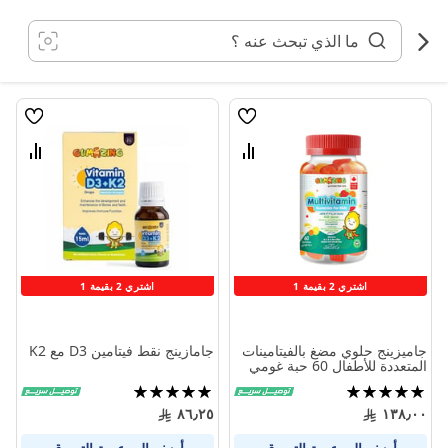
خطي
لى
لمحتوى
قائمة
قائمة
الامنيات
الامنيا
قارن
قارن
بين
بين
المنتجات
المنتج
اشتري 2 بقيمة 1
اشتري 2 بقيمة 1
جاميزينج حلوي مضغ بالفيتامينات
جامازينج نقط فيتامين D3 مع K2
المتعددة للأطفال 60 حبة غومي
تقييم:
تقييم:
100%
100%
٨٦٫٢٥
١٣٨٫٠٠