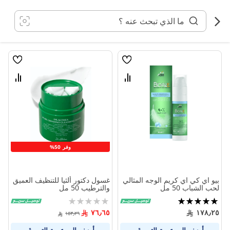
خطي
لى
لمحتوى
قائمة
قائمة
الامنيات
الامنيا
قارن
قارن
بين
بين
المنتجات
المنتج
وفر 50%
بيو اي كي اي كريم الوجه المثالي
غسول دكتور ألثيا للتنظيف العميق
لحب الشباب 50 مل
والترطيب 50 مل
تقييم:
Rating:
0%
100%
٧٦٫٦٥
١٧٨٫٢٥
١٥٣٫٢٩