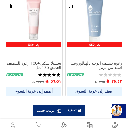
الامنيات
الامنيا
قارن
قارن
بين
بين
المنتجات
المنتج
وفر 50%
وفر 50%
رغوة تنظيف الوجه بالهيالورونيك
سينتيلا سكين1004 رغوة للتنظيف
اسيد من برتي
العميق 125 مل
Rating:
تقييم:
100%
0%
٥٩٫٥١
٣٥٫٤٢
١١٩٫٠٢
٧٠٫٨٤
أضف إلى عربة التسوق
أضف إلى عربة التسوق
تصفية
ترتيب حسب