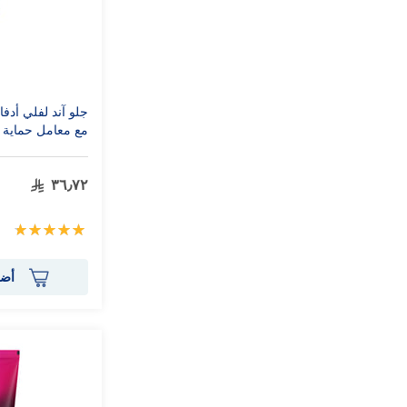
جلو آند لفلي أدفا
مع معامل حماية 30+ كريم للوجه 100 جرام
٣٦٫٧٢
تقييم:
100%
أضف