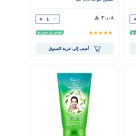
الكمية
٣٠٫٠٨
تقييم:
100%
أضف إلى عربة التسوق