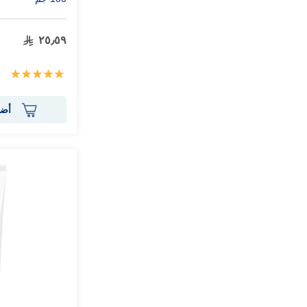
٢٥٫٥٩
تقييم:
100%
أضف