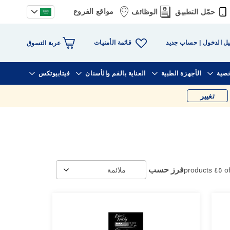
مواقع الفروع
حمّل التطبيق
الوظائف
قائمة الأمنيات
ل الدخول
حساب جديد
عربة التسوق
خصية
الأجهزة الطبية
العناية بالفم والأسنان
فيتابيوتكس
تغيير
فرز حسب
products
٤٥