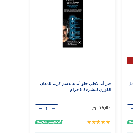
فير أند لافلي جلو أند هاندسم كريم للمعان
الفوري للبشرة 50 جرام
الكمية
١٨٫٥٠
تقييم:
100%