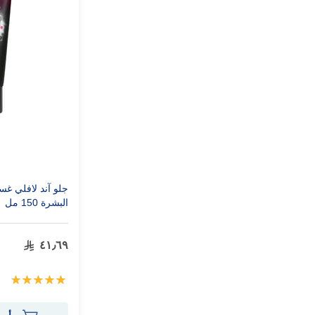
جلو آند لافلي غس
البشرة 150 مل
٤١٫٦٩
تقييم:
100%