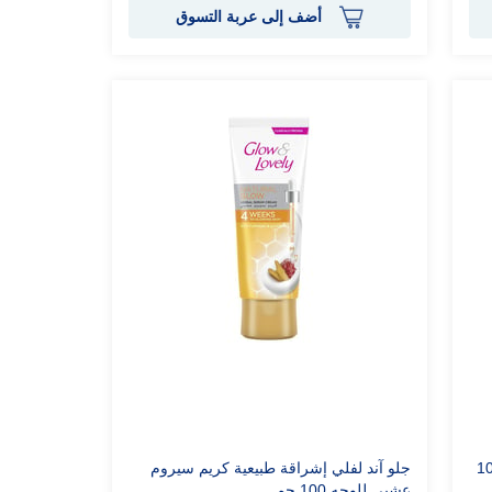
أضف إلى عربة التسوق
يب بلس كريم للوجه 100
جلو آند لفلي إشراقة طبيعية كريم سيروم
عشبي للوجه 100 جم