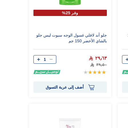
وفر 25%
15
جلو أند لافلي غسول الوجه سبوت ليس جلو
بالشاي الأخضر 150 جم
الكمية
٢٩٫٦٣
٣٩٫٥٠
تقييم:
90%
أضف إلى عربة التسوق