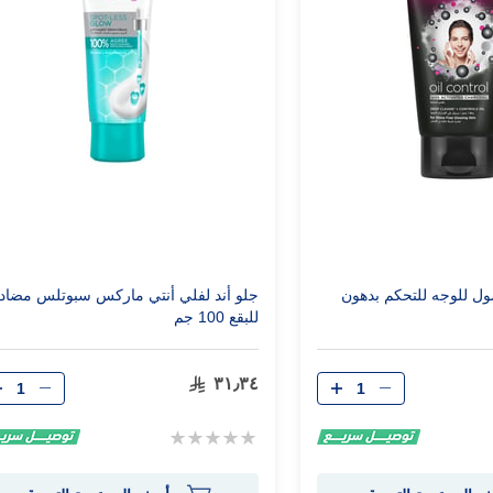
ول للوجه للتحكم بدهون
جلو أند لفلي أنتي ماركس سبوتلس مضاد
للبقع 100 جم
الكمية
الكمية
٣١٫٣٤
Rating:
0%