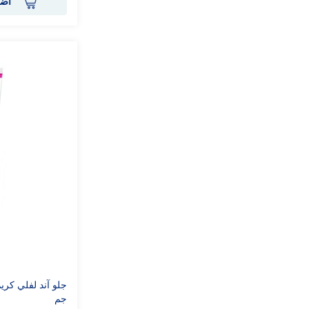
أضف
جم