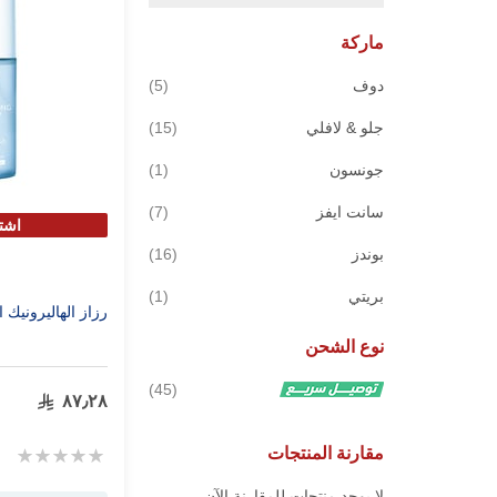
ماركة
قطع
دوف
5
قطع
جلو & لافلي
15
قطعة
جونسون
1
قطع
سانت ايفز
7
اشترى 2
قطع
بوندز
16
قطعة
بريتي
1
رزاز الهاليرونيك
نوع الشحن
قطع
45
٨٧٫٢٨
مقارنة المنتجات
Rating:
0%
لا يوجد منتجات للمقارنة الآن.