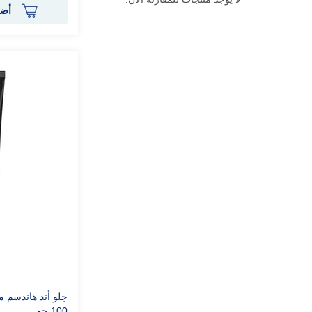
أضف
جلو أند هاندسم 
100 جم