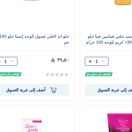
نسد ملتي فيتامين فيتا جلو
جلو اند لافلي غسول الوجه إنستا جلو 0
جم
الكمية
الكمية
٣٩٫٥٠
Rating:
0%
 إلى عربة التسوق
أضف إلى عربة التسوق