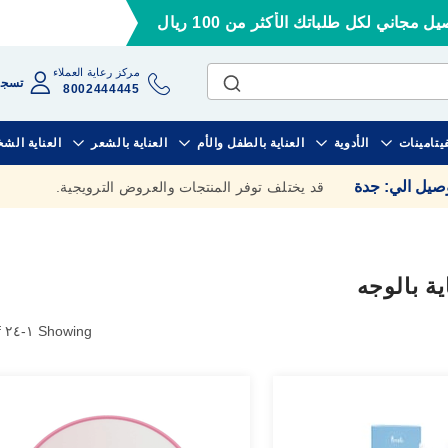
ل مجاني لكل طلباتك الأكثر من 100 ريال
مركز رعاية العملاء
تسجي
8002444445
فيتامينات
الأدوية
العناية بالطفل والأم
العناية بالشعر
العناية الش
وصيل الي
:
جدة
قد يختلف توفر المنتجات والعروض الترويجية.
ة بالوجه
of
٢٤
-
١
Showing