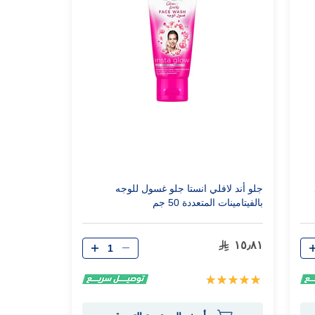
جلو أند لافلي انستا جلو غسول للوجه
بالفيتامينات المتعددة 50 جم
الكمية
١٥٫٨١
تقييم:
100%