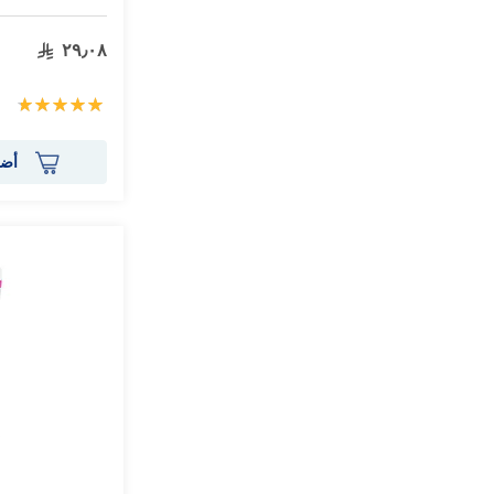
٢٩٫٠٨
تقييم:
100%
أضف