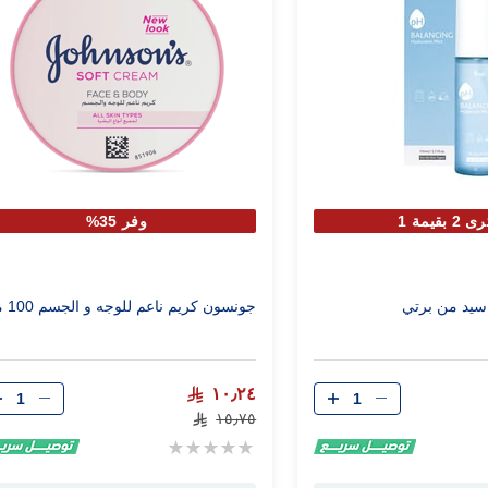
 بقيمة 1
وفر 35%
 اسيد من برتي
جونسون كريم ناعم للوجه و الجسم 100 مل
الكمية
الكمية
١٠٫٢٤
١٥٫٧٥
Rating:
0%