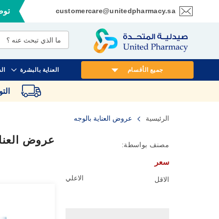
customercare@unitedpharmacy.sa
توصي
تخطي
إلى
المحتوى
جميع الأقسام
العناية بالبشرة
ال
الت
الرئيسية
عروض العناية بالوجه
عروض العناي
مصنف بواسطة:
سعر
الاعلي
الاقل