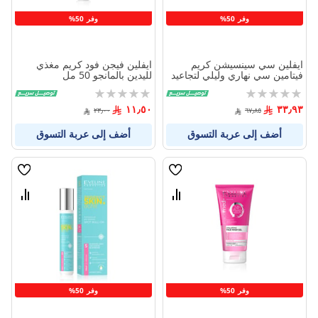
وفر 50%
وفر 50%
ايفلين سي سينسيشن كريم
ايفلين فيجن فود كريم مغذي
فيتامين سي نهاري وليلي لتجاعيد
لليدين بالمانجو 50 مل
البشرة 50 مل
Rating:
Rating:
0%
0%
١١٫٥٠
٣٣٫٩٣
٢٣٫٠٠
٦٧٫٨٥
أضف إلى عربة التسوق
أضف إلى عربة التسوق
قائمة
قائمة
الامنيات
الامنيا
قارن
قارن
بين
بين
المنتجات
المنتج
وفر 50%
وفر 50%