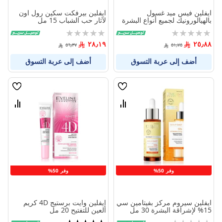
ايفلين فيس ميد غسول
ايفلين بيرفكت سكين رول اون
بالهيالورونيك لجميع أنواع البشرة
لآثار حب الشباب 15 مل
150مل
Rating:
Rating:
0%
0%
٢٨٫١٩
٢٥٫٨٨
٥٦٫٣٧
٥١٫٧٥
أضف إلى عربة التسوق
أضف إلى عربة التسوق
قائمة
قائمة
الامنيات
الامنيا
قارن
قارن
بين
بين
المنتجات
المنتج
وفر 50%
وفر 50%
ايفلين سيروم مركز بفيتامين سي
إيفلين وايت برستيج 4D كريم
15% لإشراقة البشرة 30 مل
العين للتفتيح 20 مل
Rating:
تقييم: