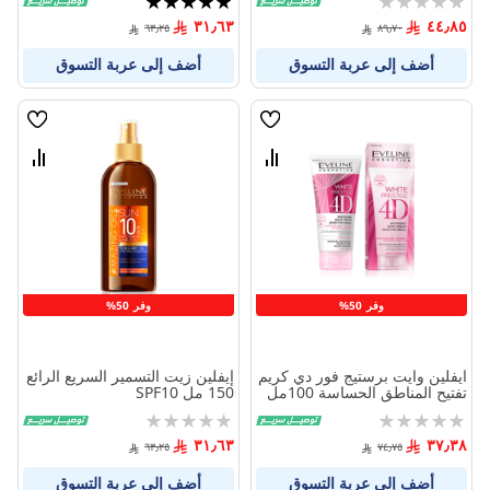
100%
0%
٣١٫٦٣
٤٤٫٨٥
٦٣٫٢٥
٨٩٫٧٠
أضف إلى عربة التسوق
أضف إلى عربة التسوق
قائمة
قائمة
الامنيات
الامنيا
قارن
قارن
بين
بين
المنتجات
المنتج
وفر 50%
وفر 50%
ايفلين وايت برستيج فور دي كريم
إيفلين زيت التسمير السريع الرائع
تفتيح المناطق الحساسة 100مل
150 مل SPF10
Rating:
Rating:
0%
0%
٣١٫٦٣
٣٧٫٣٨
٦٣٫٢٥
٧٤٫٧٥
أضف إلى عربة التسوق
أضف إلى عربة التسوق