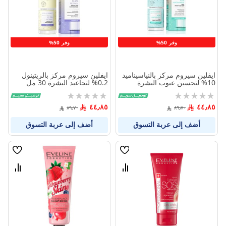
وفر 50%
وفر 50%
ايفلين سيروم مركز بالنياسيناميد
ايفلين سيروم مركز بالريتينول
10% لتحسين عيوب البشرة
0.2% لتجاعيد البشرة 30 مل
30مل
Rating:
Rating:
0%
0%
٤٤٫٨٥
٤٤٫٨٥
٨٩٫٧٠
٨٩٫٧٠
أضف إلى عربة التسوق
أضف إلى عربة التسوق
قائمة
قائمة
الامنيات
الامنيا
قارن
قارن
بين
بين
المنتجات
المنتج