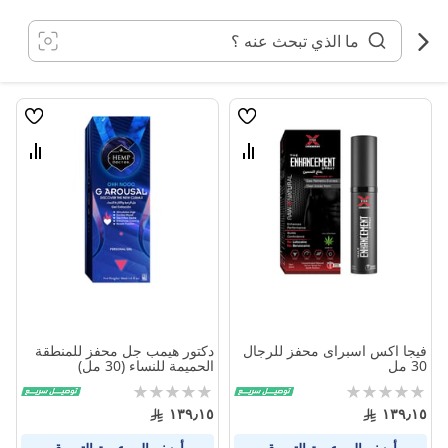
خطي
لى
لمحتوى
قائمة
قائمة
الامنيات
الامنيا
قارن
قارن
بين
بين
المنتجات
المنتج
فيجا اكس اسبراى محفز للرجال
دكتور هيمب جل محفز للمنطقة
30 مل
الحميمة للنساء (30 مل)
Rating:
Rating:
0%
0%
١٣٩٫١٥
١٣٩٫١٥