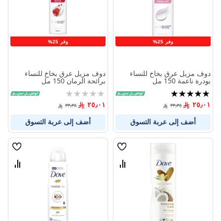
وفر 25%
وفر 25%
دوف مزيل عرق بخاخ للنساء
دوف مزيل عرق بخاخ للنساء
بودرة ناعمة 150 مل
برائحة الرمان 150 مل
تقييم:
Rating:
0%
100%
٢٥٫٠١
٢٥٫٠١
٣٣٫٣٥
٣٣٫٣٥
أضف إلى عربة التسوق
أضف إلى عربة التسوق
قائمة
قائمة
الامنيات
الامنيا
قارن
قارن
بين
بين
المنتجات
المنتج