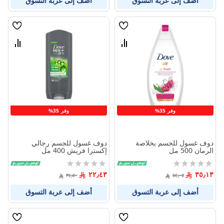
أضف إلى عربة التسوق
أضف إلى عربة التسوق
قائمة
قائمة
الامنيات
الامنيا
قارن
قارن
بين
بين
المنتجات
المنتج
وفر 35%
وفر 35%
دوف غسول للجسم بخلاصة
دوف غسول للجسم رجالي
الرمان 500 مل
إكسترا فريش 400 مل
Rating:
Rating:
0%
0%
٢٢٫٤٣
٣٥٫١٣
٣٤٫٥٠
٥٤٫٠٥
أضف إلى عربة التسوق
أضف إلى عربة التسوق
قائمة
قائمة