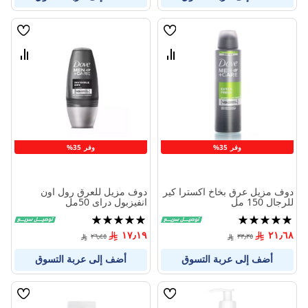
قائمة
قائمة
الامنيات
الامنيا
قارن
قارن
بين
بين
المنتجات
المنتج
وفر 35%
وفر 35%
دوف مزيل عرق بخاخ اكسترا كير
دوف مزيل للعرق رول اون
للرجال 150 مل
انفيزبول دراى 50مل
تقييم:
تقييم:
100%
100%
١٧٫١٩
٢١٫٦٨
٢٦٫٤٥
٣٣٫٣٥
أضف إلى عربة التسوق
أضف إلى عربة التسوق
قائمة
قائمة