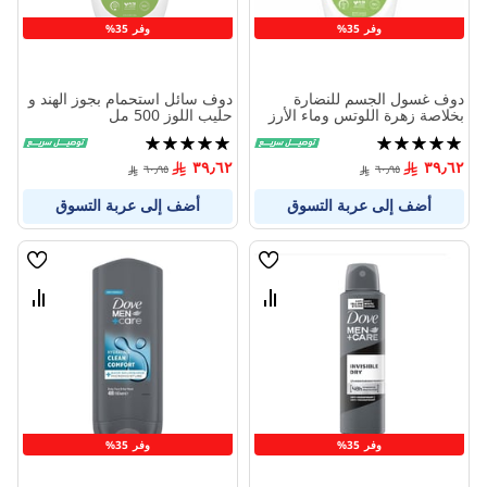
وفر 35%
وفر 35%
دوف غسول الجسم للنضارة
دوف سائل استحمام بجوز الهند و
بخلاصة زهرة اللوتس وماء الأرز
حليب اللوز 500 مل
500 مل
تقييم:
تقييم:
100%
100%
٣٩٫٦٢
٣٩٫٦٢
٦٠٫٩٥
٦٠٫٩٥
أضف إلى عربة التسوق
أضف إلى عربة التسوق
قائمة
قائمة
الامنيات
الامنيا
قارن
قارن
بين
بين
المنتجات
المنتج
وفر 35%
وفر 35%