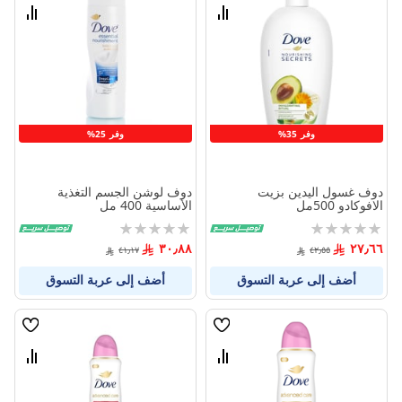
الامنيات
الامنيا
قارن
قارن
بين
بين
المنتجات
المنتج
وفر 35%
وفر 25%
دوف غسول اليدين بزيت
دوف لوشن الجسم التغذية
الافوكادو 500مل
الأساسية 400 مل
Rating:
Rating:
0%
0%
٣٠٫٨٨
٢٧٫٦٦
٤١٫١٧
٤٢٫٥٥
أضف إلى عربة التسوق
أضف إلى عربة التسوق
قائمة
قائمة
الامنيات
الامنيا
قارن
قارن
بين
بين
المنتجات
المنتج