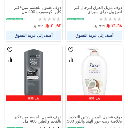
دوف مزيل العرق للرجال كير
دوف غسول للجسم مين+كير
انفيزيبل دراي سبراي
كلين كومفورت 400 مل
Rating:
Rating:
0%
0%
٢٠٫٩٣
٢١٫٦٨
٣٢٫٢٠
٣٣٫٣٥
أضف إلى عربة التسوق
أضف إلى عربة التسوق
قائمة
قائمة
الامنيات
الامنيا
قارن
قارن
بين
بين
المنتجات
المنتج
وفر 35%
وفر 35%
دوف غسول اليدين روتين التجديد
دوف غسول للجسم مين+كير
بخلاصة زيت جوز الهند واللوز 500
بالفحم والطين 400 مل
مل
Rating:
تقييم: