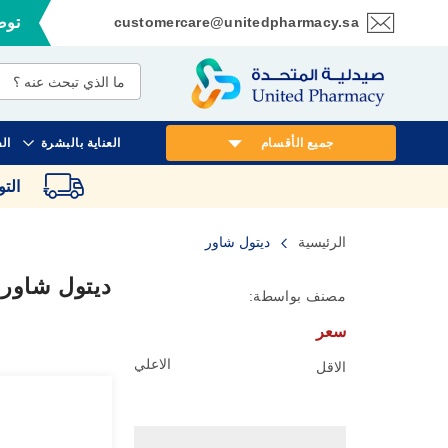
customercare@unitedpharmacy.sa
توصي
تخطي
إلى
المحتوى
جميع الأقسام
العناية بالبشرة
ال
الت
الرئيسية
ديتول شاور
ديتول شاور
مصنف بواسطة:
سعر
الاعلي
الاقل