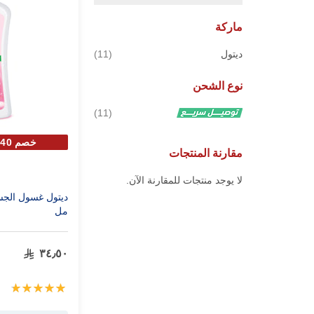
ماركة
قطع
ديتول
11
نوع الشحن
قطع
11
خصم 40% علي الحبة الثانية
مقارنة المنتجات
لا يوجد منتجات للمقارنة الآن.
مل
٣٤٫٥٠
تقييم:
100%