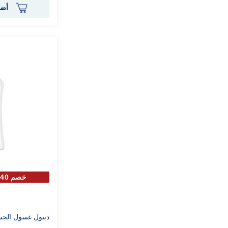
أضف
خصم 40% علي الحبة الثانية
ديتول غسول الجسم ك