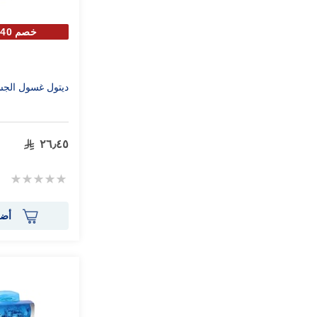
خصم 40% علي الحبة الثانية
ديتول غسول الجسم س
٢٦٫٤٥
Rating:
0%
أضف