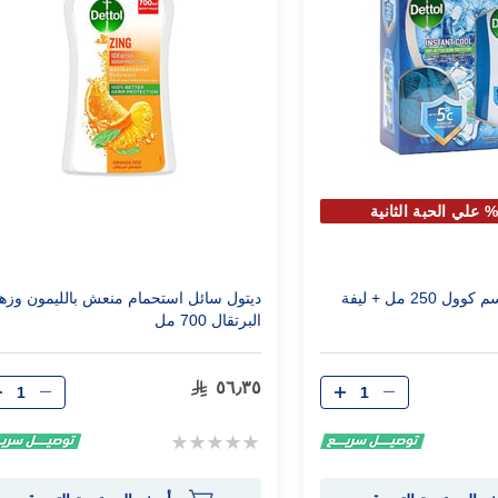
ديتول غسول الجسم كوول 250 مل + ليفة
ديتول سائل استحمام منعش بالليمون وزه
البرتقال 700 مل
الكمية
الكمية
٥٦٫٣٥
Rating:
0%