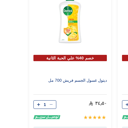
خصم 40% علي الحبة الثانية
ديتول غسول الجسم فريش 700 مل
الكمية
٣٤٫٥٠
تقييم:
100%