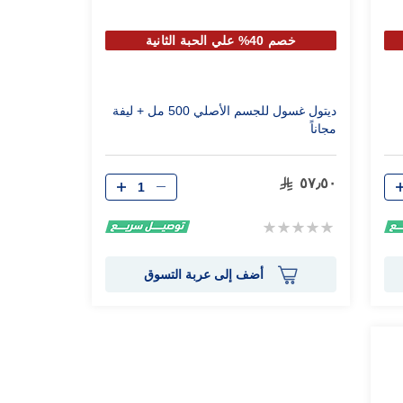
خصم 40% علي الحبة الثانية
ديتول غسول للجسم الأصلي 500 مل + ليفة
مجاناً
الكمية
٥٧٫٥٠
Rating:
0%
أضف إلى عربة التسوق