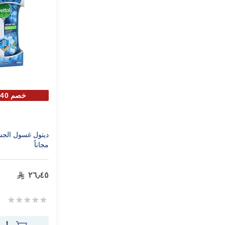
خصم 40% علي الحبة الثانية
مجاناً
٢٦٫٤٥
Rating:
0%