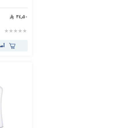
٣٤٫٥٠
Rating:
0%
أضف