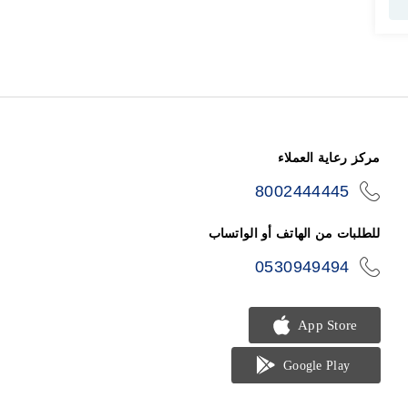
مركز رعاية العملاء
8002444445
icon-
phone
للطلبات من الهاتف أو الواتساب
0530949494
icon-
phone