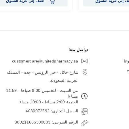
 إلى عربة التسوق
أضف إلى عربة التسوق
تواصل معنا
وعا
customercare@unitedpharmacy.sa
icon-
email
م
شارع حائل - حي الرويس - جدة - المملكة
العربية السعودية
من السبت - للخميس 9:00 صباحا - 11:59
مساءا
الجمعة 2:00 مساءا - 10:00 مساءا
السجل التجاري: 4030072592
الرقم الضريبي: 300211666300003