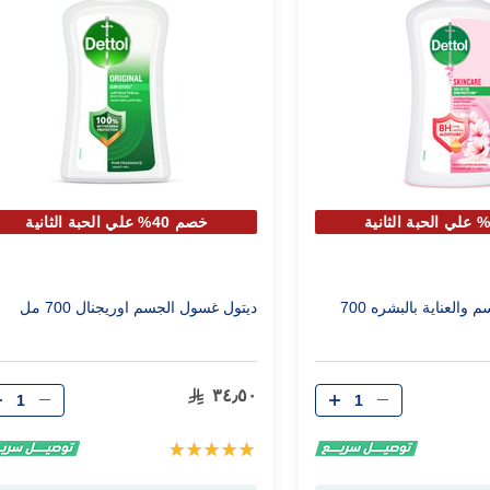
خصم 40% علي الحبة الثانية
ديتول غسول الجسم والعناية بالبشره 700
ديتول غسول الجسم اوريجنال 700 مل
الكمية
الكمية
٣٤٫٥٠
تقييم:
100%