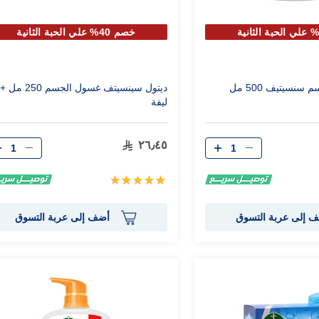
خصم 40% علي الحبة الثانية
نسيتيف 500 مل
ديتول سينسيتف غسول الجسم 250 مل +
ليفة
الكمية
الكمية
٢٦٫٤٥
تقييم:
100%
 إلى عربة التسوق
أضف إلى عربة التسوق