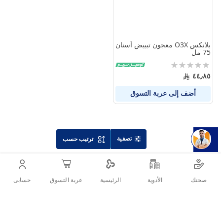
بلانكس O3X معجون تبييض أسنان
75 مل
Rating:
0%
٤٤٫٨٥
أضف إلى عربة التسوق
تصفية
ترتيب حسب
صحتك
الأدوية
حسابى
الرئيسية
عربة التسوق