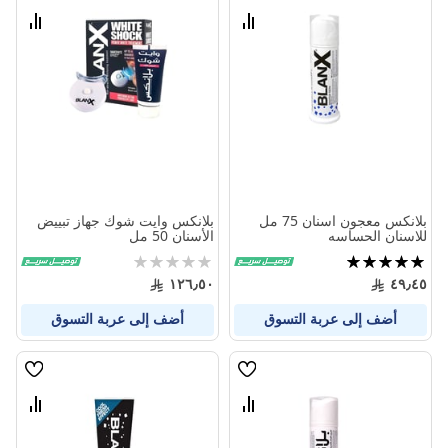
الامنيات
الامنيا
قارن
قارن
بين
بين
المنتجات
المنتج
بلانكس معجون اسنان 75 مل
بلانكس وايت شوك جهاز تبييض
للاسنان الحساسه
الأسنان 50 مل
تقييم:
Rating:
0%
100%
١٢٦٫٥٠
٤٩٫٤٥
أضف إلى عربة التسوق
أضف إلى عربة التسوق
قائمة
قائمة
الامنيات
الامنيا
قارن
قارن
بين
بين