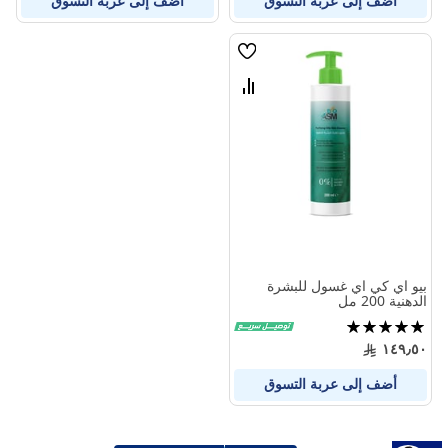
أضف إلى عربة التسوق
أضف إلى عربة التسوق
قائمة
الامنيات
قارن
بين
المنتجات
بيو اي كي اي غسول للبشرة
الدهنية 200 مل
تقييم:
100%
١٤٩٫٥٠
أضف إلى عربة التسوق