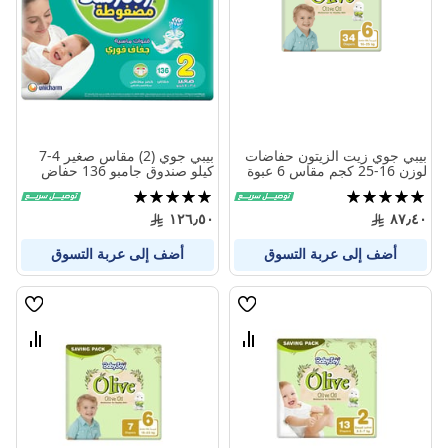
المنتجات
المنتج
بيبي جوي زيت الزيتون حفاضات
بيبي جوي (2) مقاس صغير 4-7
لوزن 16-25 كجم مقاس 6 عبوة
كيلو صندوق جامبو 136 حفاض
كبيرة 34 حفاض
تقييم:
تقييم:
100%
100%
١٢٦٫٥٠
٨٧٫٤٠
أضف إلى عربة التسوق
أضف إلى عربة التسوق
قائمة
قائمة
الامنيات
الامنيا
قارن
قارن
بين
بين
المنتجات
المنتج