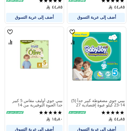
100%
100%
٤٤٫٨٥
٤٤٫٨٥
أضف إلى عربة التسوق
أضف إلى عربة التسوق
قائمة
قائمة
الامنيات
الامنيا
قارن
قارن
بين
بين
المنتجات
المنتج
بيبي جوي مضغوطة كبير جداً (5)
بيبي جوي أوليف مقاس 5 كبير
14-23 كيلو عبوة إقتصادية 27
جدا العبوة التوفيرية من 14
حفاض
الى23 كيلو 8 حفاض
تقييم:
تقييم:
100%
100%
١٥٫٨٠
٤٤٫٨٥
أضف إلى عربة التسوق
أضف إلى عربة التسوق