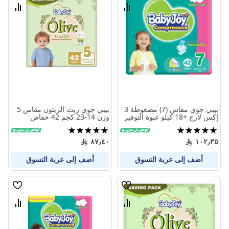
الامنيات
الامنيا
قارن
قارن
بين
بين
المنتجات
المنتج
بيبي جوي مقاس (7) مضغوطة 3
بيبي جوي زيت الزيتون مقاس 5
إكس لارج +18 كيلو عبوة التوفير
وزن 14-23 كجم 42 حفاض
الضخمة 42 حفاض
تقييم:
تقييم:
100%
100%
٨٧٫٤٠
١٠٢٫٣٥
أضف إلى عربة التسوق
أضف إلى عربة التسوق
قائمة
قائمة
الامنيات
الامنيا
قارن
قارن
بين
بين
المنتجات
المنتج