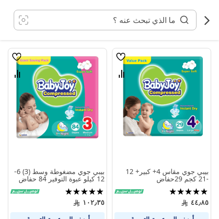
خطي
لى
لمحتوى
قائمة
قائمة
الامنيات
الامنيا
قارن
قارن
بين
بين
المنتجات
المنتج
بيبي جوي مقاس 4+ كبير+ 12
بيبي جوي مضغوطة وسط (3) 6-
-21 كجم 29حفاض
12 كيلو عبوة التوفير 84 حفاض
تقييم:
تقييم:
100%
100%
١٠٢٫٣٥
٤٤٫٨٥