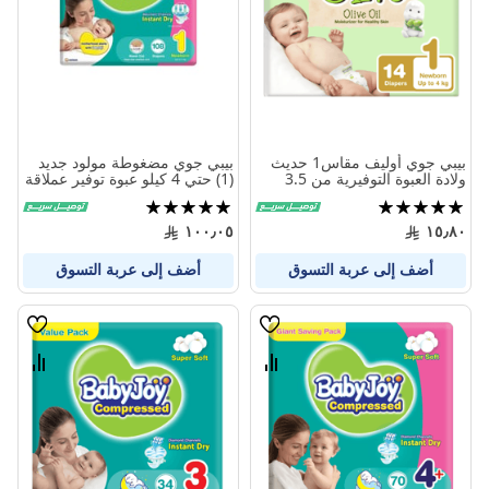
بيبي جوي أوليف مقاس1 حديث
بيبي جوي مضغوطة مولود جديد
ولادة العبوة التوفيرية من 3.5
(1) حتي 4 كيلو عبوة توفير عملاقة
الى7 كيلو 14حفاض
108 حفاض
تقييم:
تقييم:
97%
100%
١٠٠٫٠٥
١٥٫٨٠
أضف إلى عربة التسوق
أضف إلى عربة التسوق
قائمة
قائمة
الامنيات
الامنيا
قارن
قارن
بين
بين
المنتجات
المنتج