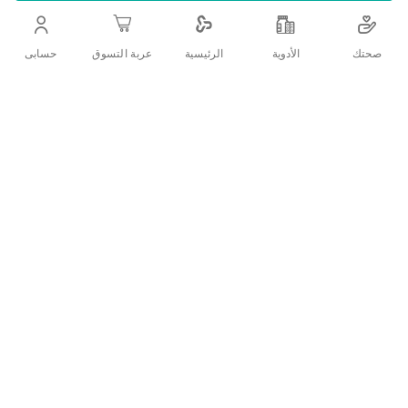
ضد التسرب وذلك لميزة الحشوة الماسية المضغوطة
صحتك
الأدوية
حسابى
الرئيسية
عربة التسوق
اضف الي قائمة امنياتك
التفاصيل
وصف المنتج:
عبوة عملاقة توفيرية واقتصادية السعر
مقاس (3) وسط
تناسب بيبي جوي 3 الأطفال الذي يتراوح وزنهم بين ال6-12
كيلو جرام
تحتوي حفاضات بيبي جوي على 68حفاضة
تتميز حفاضات بيبي جوي 3 بتقنية يابانية بصناعة سعودية