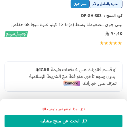
تخطي
بيبي جوي
العناية بالطفل والأم
إلى
بداية
كود المنتج :
DP-GH-303
معرض
بيبي جوي مضغوطة وسط (3) 6-12 كيلو عبوة ميجا 68 حفاض
الصور
٧٠٫١٥
تقييم:
100
100
% of
عذرًا، هذا المنتج غير متوفر حاليًا
ابحث عن منتج مشابه
بيبي جوي 3 هي حفاضات الأطفال المتطورة ذات الفعالية العالية