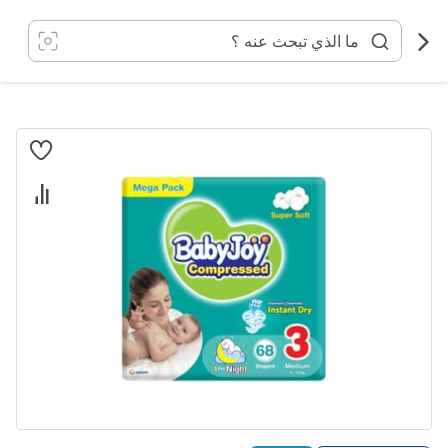
خطي
لى
لمحتوى
انتقل
إلى
النهاية
معرض
الصور