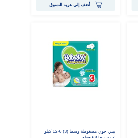
أضف إلى عربة التسوق
بيبي جوي مضغوطة وسط (3) 6-12 كيلو
عبوة ميجا 68 حفاض