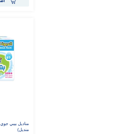
أضف
منديل)