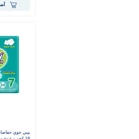
أضف
18 كجم - عبوة ميجا 34 حفاضة