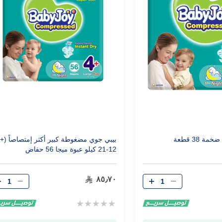
12-21 كيلو عبوة ميجا 56 حفاض
الكمية
الكمية
٨٥٫٧٠
Rating:
0%