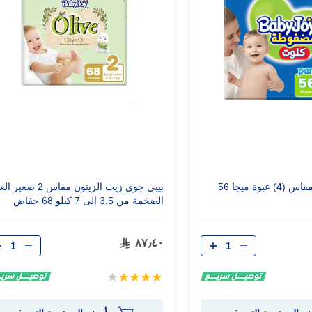
بيبي جوي كلوت مقاس (4) عبوة ميجا 56
بيبي جوي زيت الزيتون مقاس 2 صغ
الضخمة من 3.5 الى 7 كيلو 68 حفاض
الكمية
الكمية
٨٧٫٤٠
تقييم:
80%