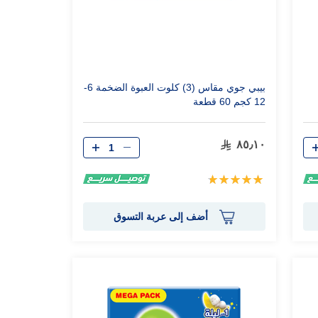
بيبي جوي مقاس (3) كلوت العبوة الضخمة 6-
12 كجم 60 قطعة
الكمية
٨٥٫١٠
تقييم:
100%
أضف إلى عربة التسوق