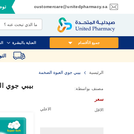
customercare@unitedpharmacy.sa
توصي
تخطي
إلى
المحتوى
جميع الأقسام
العناية بالبشرة
ال
الت
الرئيسية
بيبي جوي العبوة الضخمة
بيبي جوي ال
مصنف بواسطة:
سعر
الاعلي
الاقل