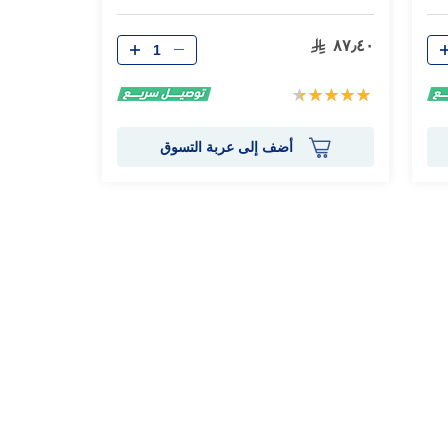
الكمية
٨٧٫٤٠
تقييم:
94%
أضف إلى عربة التسوق