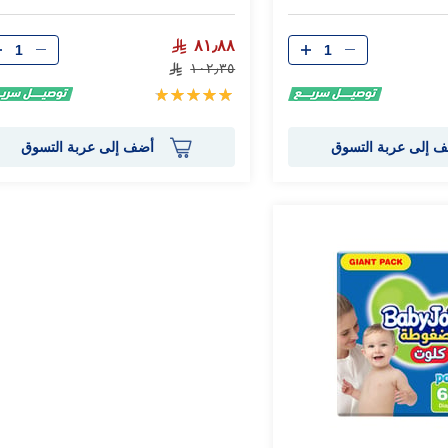
الكمية
الكمية
٨١٫٨٨
١٠٢٫٣٥
تقييم:
100%
 إلى عربة التسوق
أضف إلى عربة التسوق