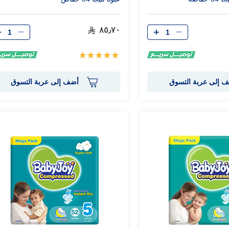
الكمية
الكمية
٨٥٫٧٠
تقييم:
100%
 إلى عربة التسوق
أضف إلى عربة التسوق