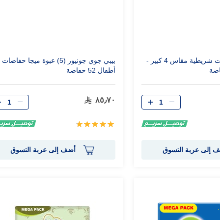
بيبي جوي حفاضات شريطية مقاس 4 كبير -
بيبي جوي جونيور (5) عبوة ميجا حفاضات
أطفال 52 حفاضة
الكمية
الكمية
٨٥٫٧٠
تقييم:
100%
 إلى عربة التسوق
أضف إلى عربة التسوق