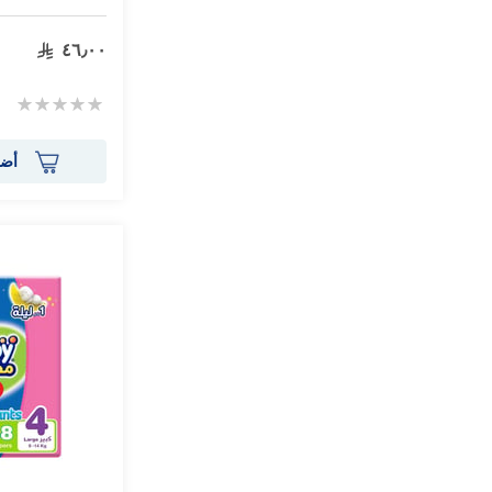
٤٦٫٠٠
Rating:
0%
أضف