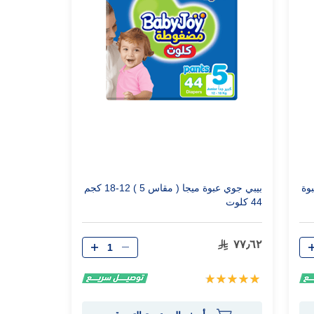
ير العبوة
بيبي جوي عبوة ميجا ( مقاس 5 ) 12-18 كجم
44 كلوت
الكمية
٧٧٫٦٢
تقييم:
100%