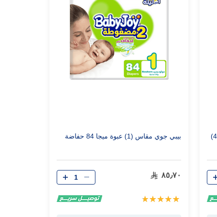
بيبي جوي مضغوطة كبير أكثر إمتصاصاً (+4)
بيبي جوي مقاس (1) عبوة ميجا 84 حفاضة
الكمية
٨٥٫٧٠
تقييم:
100%