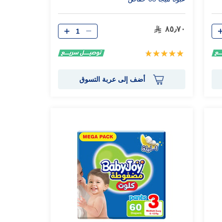
الكمية
٨٥٫٧٠
تقييم:
100%
أضف إلى عربة التسوق