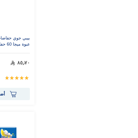
عبوة ميجا 60 حفاضة
٨٥٫٧٠
تقييم:
100%
أضف