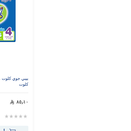
كلوت
٨٥٫١٠
Rating:
0%