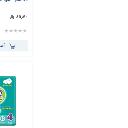
٨٥٫٧٠
Rating:
0%
أضف