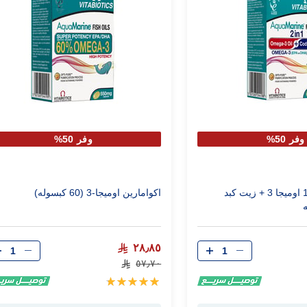
وفر 50%
وفر 50%
اكوامارين 2 في 1 اوميجا 3 + زيت كبد
اكوامارين اوميجا-3 (60 كبسوله)
الكمية
الكمية
٢٨٫٨٥
٥٧٫٧٠
تقييم:
99%