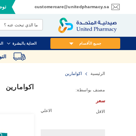
customercare@unitedpharmacy.sa
توصي
تخطي
إلى
المحتوى
جميع الأقسام
العناية بالبشرة
ال
الت
الرئيسية
اكوامارين
اكوامارين
مصنف بواسطة:
سعر
الاعلي
الاقل