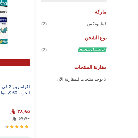
ماركة
قطع
فيتابيوتكس
2
نوع الشحن
قطع
2
مقارنة المنتجات
لا يوجد منتجات للمقارنة الآن.
الحوت 60 كبسوله
٢٨٫٨٥
٥٧٫٧٠
تقييم:
97%