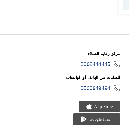
مركز رعاية العملاء
8002444445
icon-
phone
للطلبات من الهاتف أو الواتساب
0530949494
icon-
phone