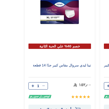
خصم 40% علي الحبة الثانية
حماية رجالي بريميوم مقاس 4 كبير
تينا ليدي سروال مقاس كبير جدًا 14 قطعة
الكمية
١٥٢٫٠٠
تقييم:
100%