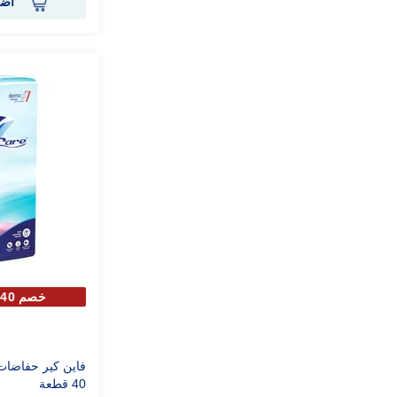
أضف
خصم 40% علي الحبة الثانية
فاين كير حفاضا
40 قطعة