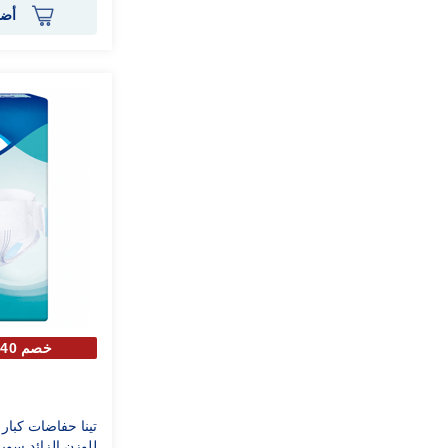
أضف
خصم 40% علي الحبة الثانية
تينا حفاضات كبا
للوزن الزائد سوبر كبير