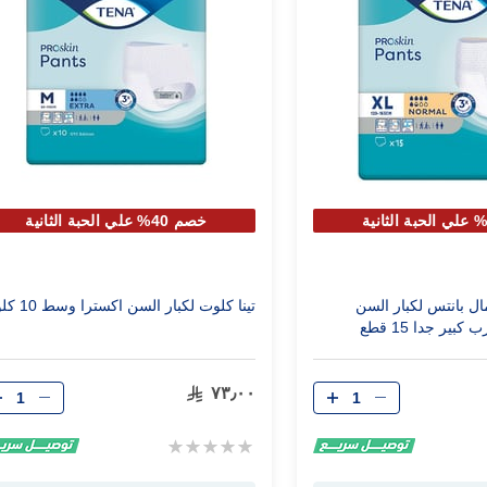
خصم 40% علي الحبة الثانية
ال بانتس لكبار السن
تينا كلوت لكبار السن اكسترا وسط 10 كلوت
بير جدا 15 قطع
الكمية
الكمية
٧٣٫٠٠
Rating:
0%