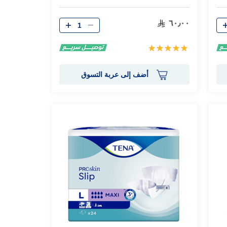
الكمية
٦٠٫٠٠
تقييم:
100%
أضف إلى عربة التسوق