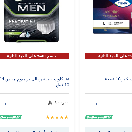
خصم 40% علي الحبة الثانية
 16 قطعة
تينا كلوت 
10 قطع
الكمية
الكمية
١٠٠٫٠٠
تقييم:
100%