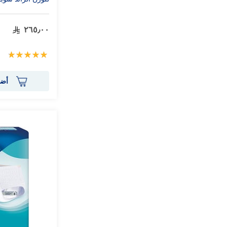
٢٦٥٫٠٠
تقييم:
100%
أضف