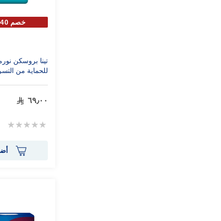
خصم 40% علي الحبة الثانية
تينا بروسكن نورم
للحماية من التسرب كب
٦٩٫٠٠
Rating:
0%
أضف