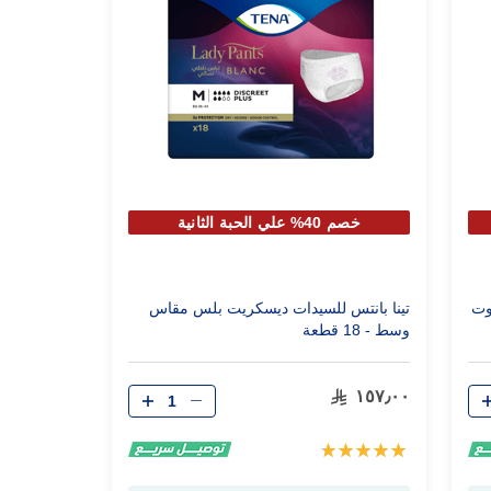
خصم 40% علي الحبة الثانية
تينا بانتس للسيدات ديسكريت بلس مقاس
وسط - 18 قطعة
الكمية
١٥٧٫٠٠
تقييم:
100%