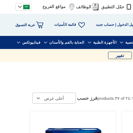
مواقع الفروع
حمّل التطبيق
الوظائف
قائمة الأمنيات
ل الدخول
حساب جديد
عربة التسوق
خصية
الأجهزة الطبية
العناية بالفم والأسنان
فيتابيوتكس
تغيير
فرز حسب
products
٣٧
of
٢٤
-