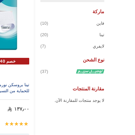
ماركة
قطع
فاين
10
قطع
تينا
20
قطع
لايفري
7
نوع الشحن
خصم 40% علي الحبة الثانية
قطع
37
تينا بروسكن نورم
مقارنة المنتجات
للحماية من التسرب ك
لا يوجد منتجات للمقارنة الآن.
١٣٧٫٠٠
تقييم:
100%