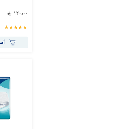
١٢٠٫٠٠
تقييم:
100%
أضف