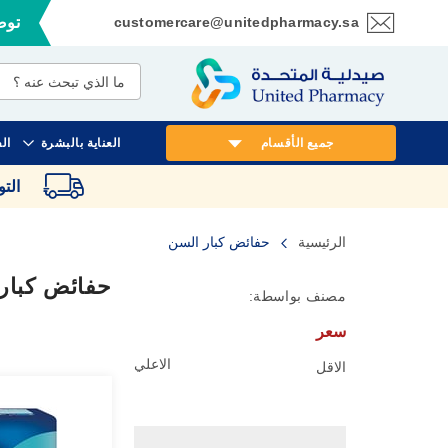
customercare@unitedpharmacy.sa
توصي
تخطي
إلى
المحتوى
جميع الأقسام
العناية بالبشرة
ال
الت
الرئيسية
حفائض كبار السن
حفائض كبار
مصنف بواسطة:
سعر
الاعلي
الاقل