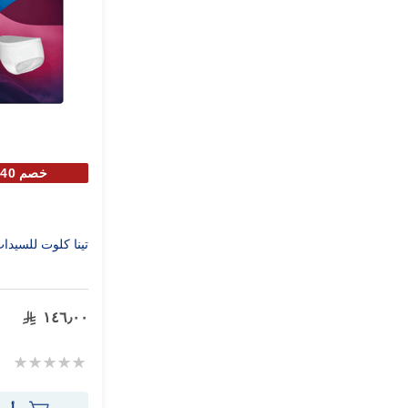
خصم 40% علي الحبة الثانية
تينا كلوت للسيدات كبير
١٤٦٫٠٠
Rating:
0%