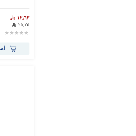
١٢٫٦٣
٢٥٫٢٥
Rating:
0%
أضف