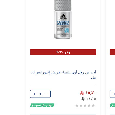
وفر 35%
أديداس رول أون للنساء فريش إندورانس 50
مل
الكمية
١٥٫٧٠
٢٤٫١٥
Rating:
0%