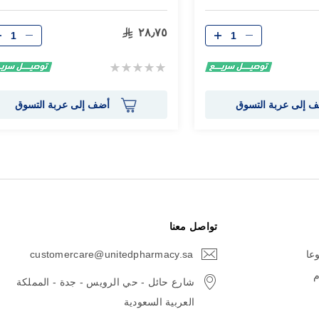
الكمية
الكمية
٢٨٫٧٥
Rating:
0%
 إلى عربة التسوق
أضف إلى عربة التسوق
تواصل معنا
وعا
customercare@unitedpharmacy.sa
icon-
email
م
شارع حائل - حي الرويس - جدة - المملكة
العربية السعودية