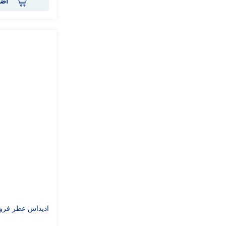
أضف
اديداس عطر فروتي ر