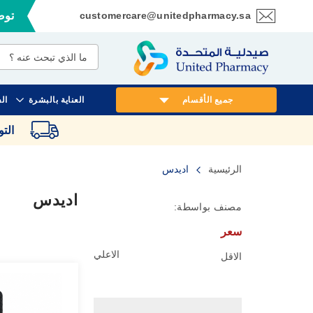
customercare@unitedpharmacy.sa
توصي
تخطي
إلى
المحتوى
جميع الأقسام
العناية بالبشرة
ال
الت
الرئيسية
اديدس
اديدس
مصنف بواسطة:
سعر
الاعلي
الاقل