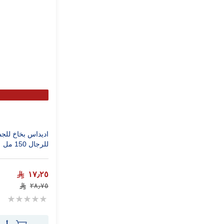
اديداس بخاخ للج
للرجال 150 مل
١٧٫٢٥
٢٨٫٧٥
Rating:
0%