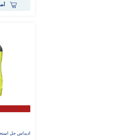
أضف
اديداس جل استحمام بيور جيم 250 مل