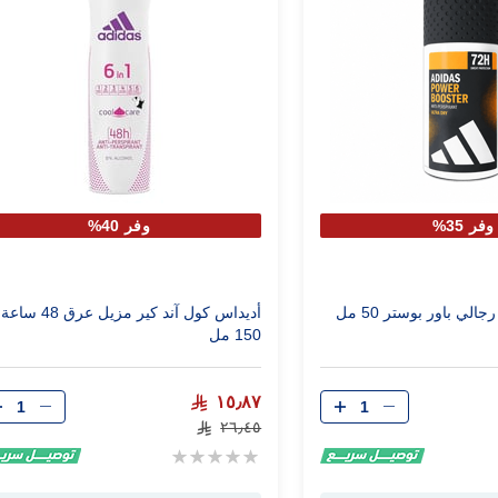
وفر 35%
وفر 40%
لي باور بوستر 50 مل
أديداس كول آند كير مزيل عرق 48 ساعة
150 مل
الكمية
الكمية
١٥٫٨٧
٢٦٫٤٥
Rating:
0%