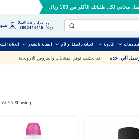
ل مجاني لكل طلباتك الأكثر من 100 ريال
مركز رعاية العملاء
تسجي
8002444445
فيتامينات
الأدوية
العناية بالطفل والأم
العناية بالشعر
العناية الش
وصيل الي
:
جدة
قد يختلف توفر المنتجات والعروض الترويجية.
of
٣٨
-
٢٥
Showing