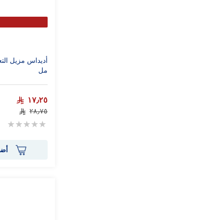
مل
١٧٫٢٥
٢٨٫٧٥
Rating:
0%
أضف