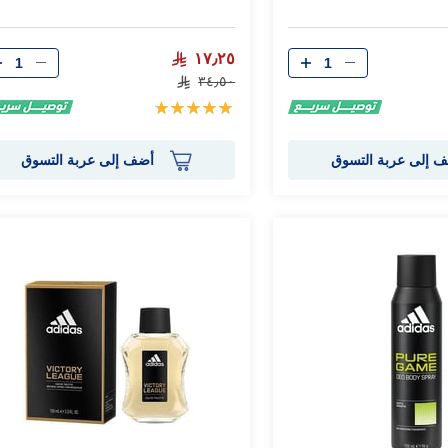
الكمية
الكمية
١٧٫٢٥
٣٤٫٥٠
تقييم:
100%
 إلى عربة التسوق
أضف إلى عربة التسوق