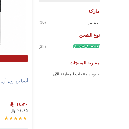
ماركة
قطع
أديداس
38
نوع الشحن
قطع
38
مقارنة المنتجات
لا يوجد منتجات للمقارنة الآن.
أديداس رول أون رجا
١٤٫٢٠
٢١٫٨٥
تقييم:
100%