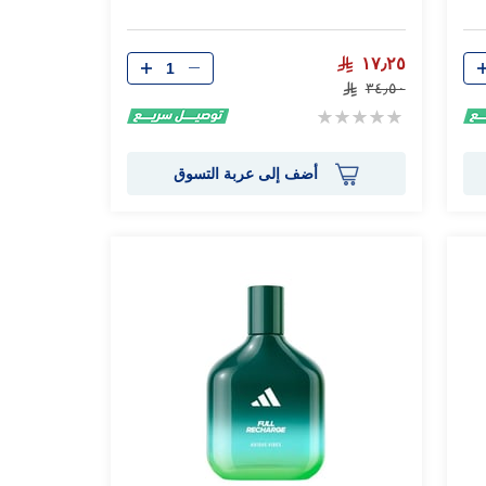
الكمية
١٧٫٢٥
٣٤٫٥٠
Rating:
0%
أضف إلى عربة التسوق