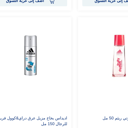
 إلى عربة التسوق
أضف إلى عربة التسوق
يثم 50 مل
اديداس بخاخ مزيل عرق دراي&كوول فر
للرجال 150 مل