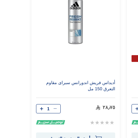
أديداس فريش اندورانس سبراى مقاوم
التعرق 150 مل
الكمية
٢٨٫٧٥
Rating:
0%