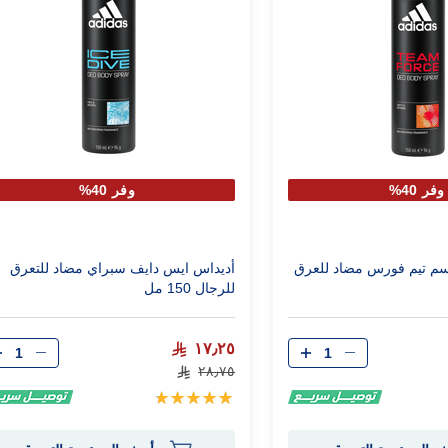
وفر 40%
وفر 40%
سم تيم فورس مضاد للعرق
أديداس ايس دايف سبراي مضاد للتعرق
للرجال 150 مل
الكمية
الكمية
١٧٫٢٥
٢٨٫٧٥
تقييم:
100%