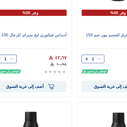
وفر 40%
وفر 30%
أديداس مزيل التعرق للجسم بيور جيم 150
أديداس فيكتوري ليج سبراى للرجال 100 مل
الكمية
الكمية
٤٢٫٦٧
٦٠٫٩٥
Rating:
0%
 إلى عربة التسوق
أضف إلى عربة التسوق