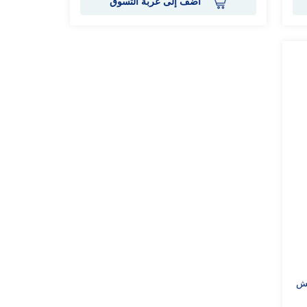
أضف إلى عربة التسوق
يش