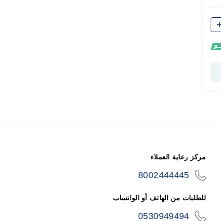
مركز رعاية العملاء
8002444445
icon-
phone
للطلبات من الهاتف أو الواتساب
0530949494
icon-