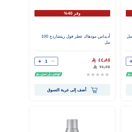
وفر 40%
أديداس مودهاك عطر فول ريتشاردج 100
مل
الكمية
٤٤٫٨٥
٧٤٫٧٥
Rating:
0%
أضف إلى عربة التسوق