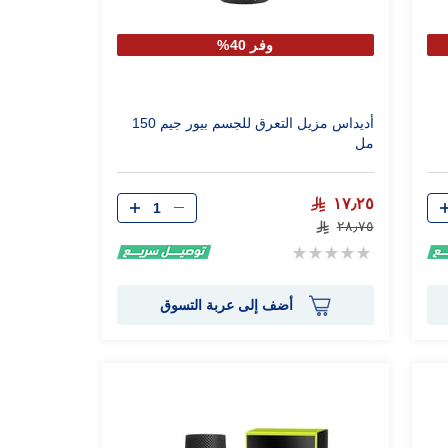
وفر 40%
أديداس مزيل التعرق للجسم بيور جيم 150
مل
الكمية
١٧٫٢٥
٢٨٫٧٥
Rating:
0%
أضف إلى عربة التسوق