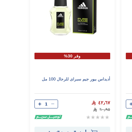
وفر 30%
أديداس بيور جيم سبراى للرجال 100 مل
الكمية
٤٢٫٦٧
٦٠٫٩٥
Rating:
0%