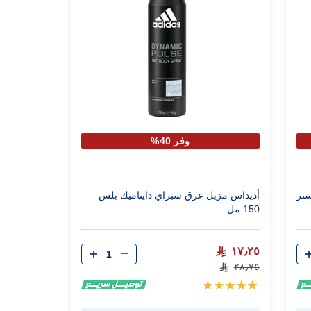
وفر 40%
ستر
أديداس مزيل عرق سبراي دايناميك بلس
150 مل
الكمية
١٧٫٢٥
٢٨٫٧٥
تقييم:
100%