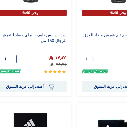
وفر 40%
وفر 40%
سم تيم فورس مضاد للعرق
أديداس ايس دايف سبراي مضاد للتعرق
للرجال 150 مل
الكمية
الكمية
١٧٫٢٥
٢٨٫٧٥
تقييم:
100%
 إلى عربة التسوق
أضف إلى عربة التسوق