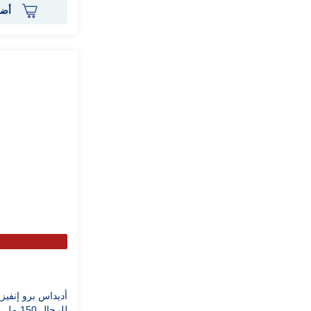
أضف
أديداس برو إنفيز
للرجال 150 مل