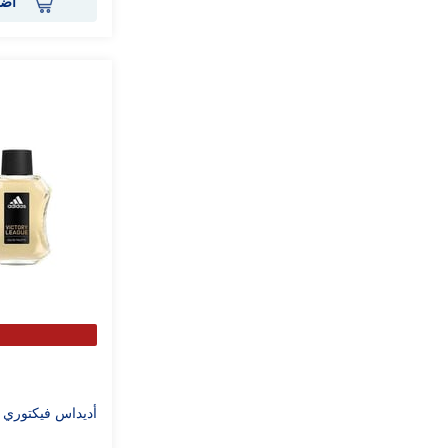
أضف
أديداس فيكتوري ليج