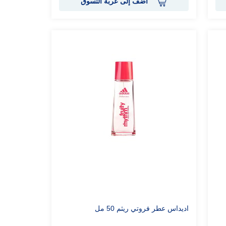
أضف إلى عربة التسوق
اديداس عطر فروتي ريثم 50 مل