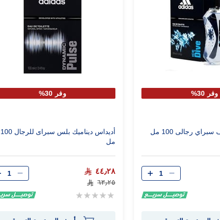
وفر 30%
وفر 30%
راي رجالى 100 مل
أديداس ديناميك بلس سبراى للرجال 100
مل
الكمية
الكمية
٤٤٫٢٨
٦٣٫٢٥
Rating:
0%