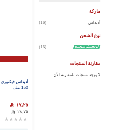
ماركة
قطع
أديداس
16
نوع الشحن
قطع
16
مقارنة المنتجات
لا يوجد منتجات للمقارنة الآن.
150 ملى
١٧٫٢٥
٢٨٫٧٥
Rating:
0%