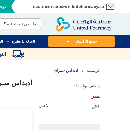
customercare@unitedpharmacy.sa
توصي
تخطي
إلى
المحتوى
جميع الأقسام
العناية بالبشرة
ال
الت
الرئيسية
أديداس سبراي
أديداس سبر
مصنف بواسطة:
سعر
الاعلي
الاقل