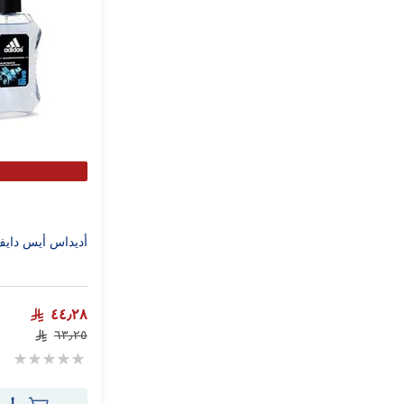
أديداس أيس دايف سب
٤٤٫٢٨
٦٣٫٢٥
Rating:
0%