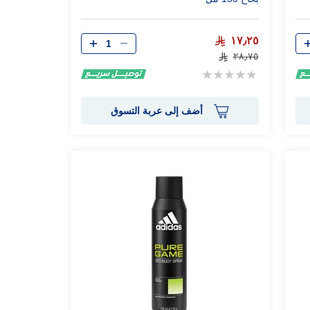
الكمية
١٧٫٢٥
٢٨٫٧٥
Rating:
0%
أضف إلى عربة التسوق