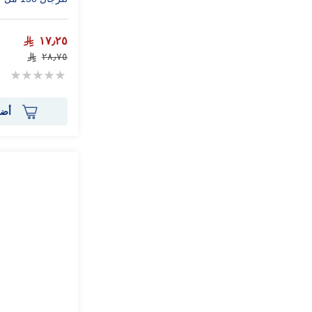
١٧٫٢٥
٢٨٫٧٥
Rating:
0%
أضف