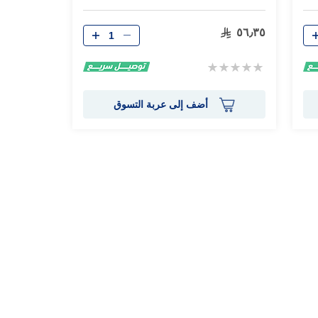
الكمية
٥٦٫٣٥
Rating:
0%
أضف إلى عربة التسوق