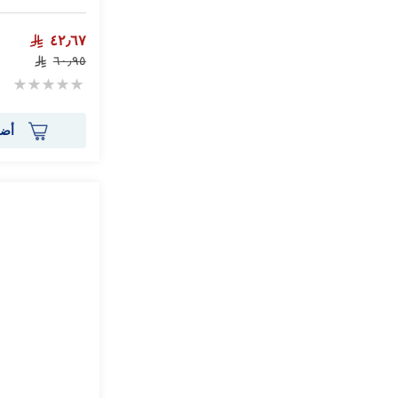
٤٢٫٦٧
٦٠٫٩٥
Rating:
0%
أضف