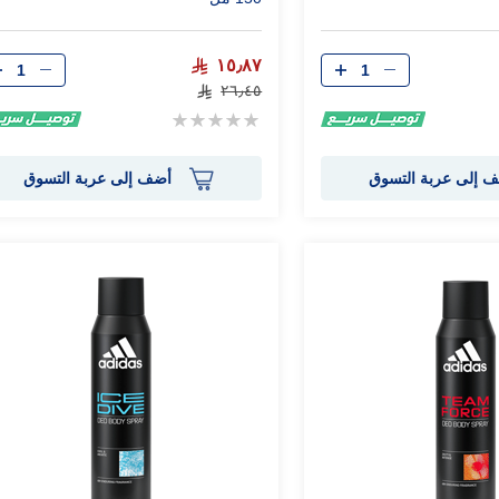
الكمية
الكمية
١٥٫٨٧
٢٦٫٤٥
Rating:
0%
 إلى عربة التسوق
أضف إلى عربة التسوق