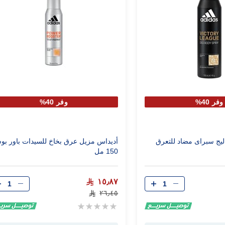
وفر 40%
وفر 40%
أديداس فيكتورى ليج سبراى مضاد للتعرق
أديداس مزيل عرق بخاخ للسيدات باور بو
150 مل
الكمية
الكمية
١٥٫٨٧
٢٦٫٤٥
Rating:
0%