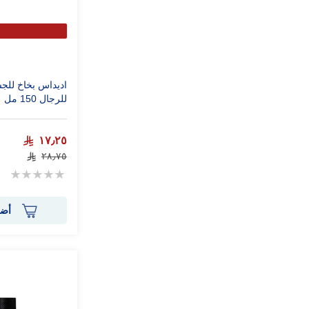
اديداس بخاخ للج
للرجال 150 مل
١٧٫٢٥
٢٨٫٧٥
Rating:
0%
أضف