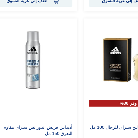
 إلى عربة التسوق
أضف إلى عربة التسوق
وفر 30%
 سبراى للرجال 100 مل
أديداس فريش اندورانس سبراى مقاوم
التعرق 150 مل