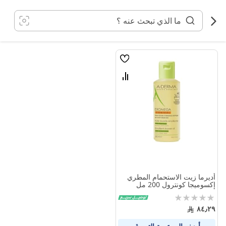
خطي
لى
لمحتوى
قائمة
الامنيات
قارن
بين
المنتجات
أديرما زيت الاستحمام المطري
إكسوميجا كونترول 200 مل
Rating:
0%
٨٤٫٢٩